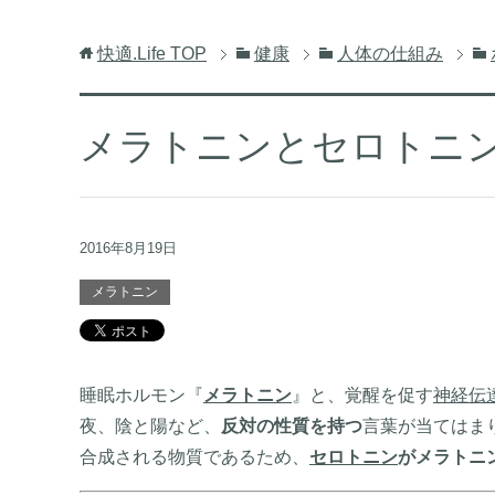
快適.Life
TOP
健康
人体の仕組み
メラトニンとセロトニ
2016年8月19日
メラトニン
睡眠ホルモン『
メラトニン
』と、覚醒を促す
神経伝
夜、陰と陽など、
反対の性質を持つ
言葉が当てはま
合成される物質であるため、
セロトニン
がメラトニ