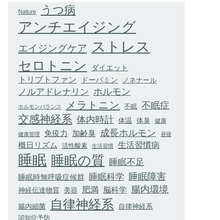
うつ病
Nature
アンチエイジング
ストレス
エイジングケア
セロトニン
ダイエット
トリプトファン
ドーパミン
ノネナール
ホルモン
ノルアドレナリン
メラトニン
不眠症
不眠
ホルモンバランス
交感神経系
体内時計
体臭
体温
健康
成長ホルモン
加齢臭
免疫力
健康管理
昼寝
生活習慣病
概日リズム
活性酸素
生活習慣
睡眠
睡眠の質
睡眠不足
睡眠科学
睡眠障害
睡眠時無呼吸症候群
腸内環境
肥満
脳科学
神経伝達物質
美容
自律神経系
腸内細菌
自律神経系
認知症予防