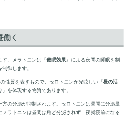
昼働く
ます。メラトニンは『
催眠効果
』による夜間の睡眠を制
を制御します。
質の性質を表すもので、セロトニンが光眩しい『
昼の活
り
』を体現する物質であります。
一方の分泌が抑制されます。セロトニンは昼間に分泌量
にメラトニンは昼間は殆ど分泌されず、夜就寝前になる