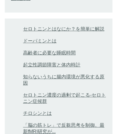
セロトニンとはなにか？を簡単に解説
ドーパミンとは
高齢者に必要な睡眠時間
起立性調節障害と体内時計
知らないうちに腸内環境が悪化する原
因
セロトニン濃度の過剰で起こる-セロト
ニン症候群
チロシンとは
「脳の筋トレ」で反芻思考を制御。最
新fMRI研究が...