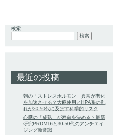
検索
検索
最近の投稿
朝の「ストレスホルモン」異常が老化
を加速させる？大麻使用とHPA系の乱
れが30-50代に及ぼす科学的リスク
心臓の「成熟」が寿命を決める？最新
研究PRDM16と30-50代のアンチエイ
ジング新常識