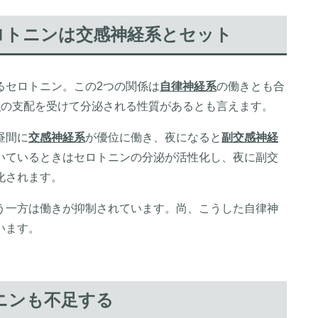
ロトニンは交感神経系とセット
るセロトニン。この2つの関係は
自律神経系
の働きとも合
系
の支配を受けて分泌される性質があるとも言えます。
昼間に
交感神経系
が優位に働き、夜になると
副交感神経
いているときはセロトニンの分泌が活性化し、夜に副交
化されます。
う一方は働きが抑制されています。尚、こうした自律神
います。
ニンも不足する