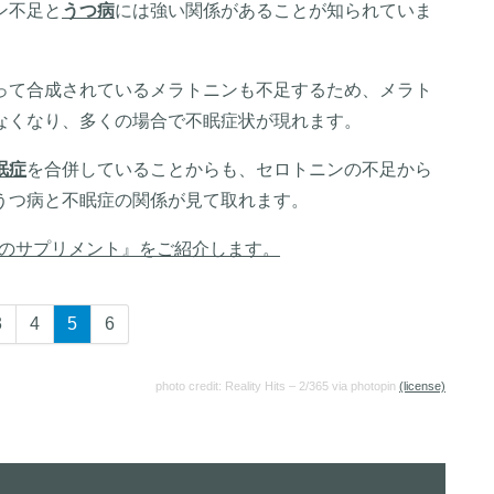
ン不足と
うつ病
には強い関係があることが知られていま
って合成されているメラトニンも不足するため、メラト
なくなり、多くの場合で不眠症状が現れます。
眠症
を合併していることからも、セロトニンの不足から
うつ病と不眠症の関係が見て取れます。
のサプリメント』をご紹介します。
3
4
5
6
photo credit: Reality Hits – 2/365 via photopin
(license)