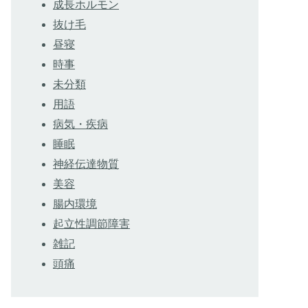
成長ホルモン
抜け毛
昼寝
時事
未分類
用語
病気・疾病
睡眠
神経伝達物質
美容
腸内環境
起立性調節障害
雑記
頭痛