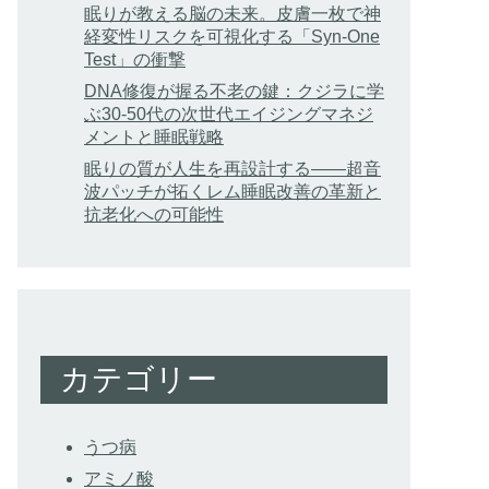
眠りが教える脳の未来。皮膚一枚で神
経変性リスクを可視化する「Syn-One
Test」の衝撃
DNA修復が握る不老の鍵：クジラに学
ぶ30-50代の次世代エイジングマネジ
メントと睡眠戦略
眠りの質が人生を再設計する——超音
波パッチが拓くレム睡眠改善の革新と
抗老化への可能性
カテゴリー
うつ病
アミノ酸