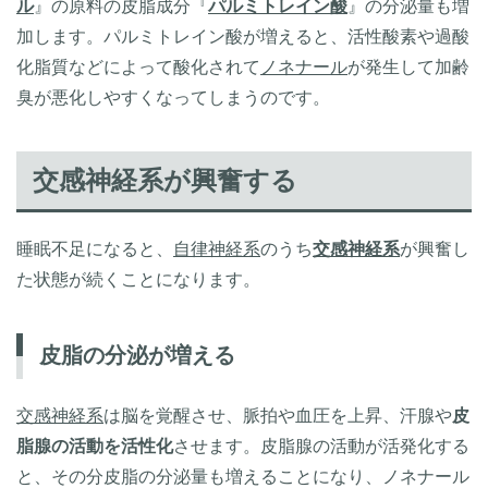
ル
』の原料の皮脂成分『
パルミトレイン酸
』の分泌量も増
加します。パルミトレイン酸が増えると、活性酸素や過酸
化脂質などによって酸化されて
ノネナール
が発生して加齢
臭が悪化しやすくなってしまうのです。
交感神経系が興奮する
睡眠不足になると、
自律神経系
のうち
交感神経系
が興奮し
た状態が続くことになります。
皮脂の分泌が増える
交感神経系
は脳を覚醒させ、脈拍や血圧を上昇、汗腺や
皮
脂腺の活動を活性化
させます。皮脂腺の活動が活発化する
と、その分皮脂の分泌量も増えることになり、ノネナール