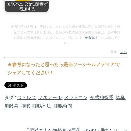
睡眠不足で活性酸素が
増加する
人の体を錆びさせて
老…
※当記事の内容は、実践することにより医療や健康に関する効能や効果を保
証するものではありません。怪我や病気の治療が必要な場合は、必ず事前
に医師や医療機関にご相談ください。詳しくは「
免責事項
」をお読み下さ
い。
執筆 :
GTC
★参考になったと思ったら是非ソーシャルメディアで
シェアしてください！
タグ :
ストレス
,
ノネナール
,
メラトニン
,
交感神経系
,
体臭
,
加齢臭
,
睡眠
,
睡眠不足
,
睡眠時間
「
肥満の人が加齢臭が悪化しやすい理由とは
」