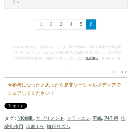
す。
1
2
3
4
5
6
※当記事の内容は、実践することにより医療や健康に関する効能や効果を保
証するものではありません。怪我や病気の治療が必要な場合は、必ず事前
に医師や医療機関にご相談ください。詳しくは「
免責事項
」をお読み下さ
い。
執筆 :
GTC
★参考になったと思ったら是非ソーシャルメディアで
シェアしてください！
タグ :
NK細胞
,
サプリメント
,
メラトニン
,
不眠
,
副作用
,
抗
酸化作用
,
時差ボケ
,
概日リズム