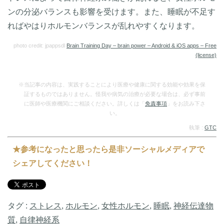
ンの分泌バランスも影響を受けます。また、睡眠が不足す
ればやはりホルモンバランスが乱れやすくなります。
photo credit: jpappsdl
Brain Training Day – brain power – Android & iOS apps – Free
(license)
※当記事の内容は、実践することにより医療や健康に関する効能や効果を保
証するものではありません。怪我や病気の治療が必要な場合は、必ず事前
に医師や医療機関にご相談ください。詳しくは「
免責事項
」をお読み下さ
い。
執筆 :
GTC
★参考になったと思ったら是非ソーシャルメディアで
シェアしてください！
タグ :
ストレス
,
ホルモン
,
女性ホルモン
,
睡眠
,
神経伝達物
質
,
自律神経系