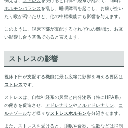
例えば、
ストレス
を受けると自律神経系が乱れて、同時に
ホルモンバランス
を乱し、睡眠障害を起こし、お腹が空い
たり喉が渇いたりと、他の中枢機能にも影響を与えます。
このように、視床下部が支配するそれぞれの機能は、お互
い影響し合う関係であると言えます。
ストレスの影響
視床下部が支配する機能に最も広範に影響を与える要因は
ストレス
です。
ストレスは、自律神経系の興奮と内分泌系（特にHPA系）
の働きを促進させ、
アドレナリン
や
ノルアドレナリン
、
コ
ルチゾール
など様々な
ストレスホルモン
を分泌させます。
また、ストレスを受けると、睡眠や食欲、性欲などは抑制