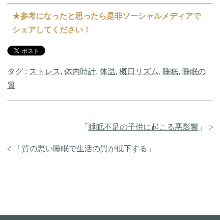
★参考になったと思ったら是非ソーシャルメディアで
シェアしてください！
タグ :
ストレス
,
体内時計
,
体温
,
概日リズム
,
睡眠
,
睡眠の
質
「
睡眠不足の子供に起こる悪影響
」
「
質の悪い睡眠で生活の質が低下する
」