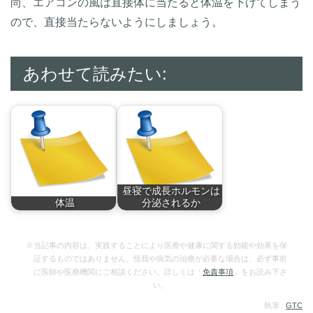
尚、エアコンの風は直接体に当たると体温を下げてしまう
ので、直接当たらないようにしましょう。
あわせて読みたい:
昼寝で成長ホルモンは
体温
分泌されるか
人は恒温動物（体温
睡眠中に分泌される
が…
成…
※当記事の内容は、実践することにより医療や健康に関する効能や効果を保
証するものではありません。怪我や病気の治療が必要な場合は、必ず事前
に医師や医療機関にご相談ください。詳しくは「
免責事項
」をお読み下さ
い。
執筆 :
GTC