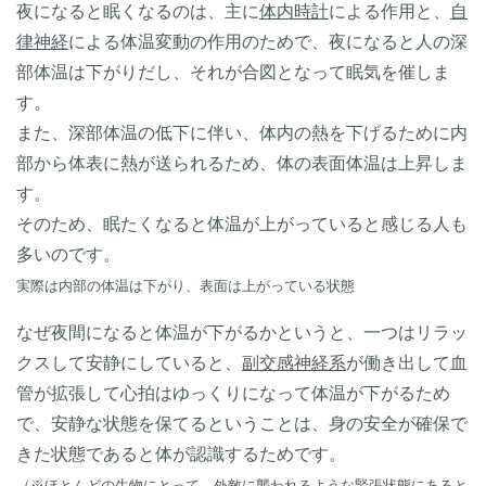
夜になると眠くなるのは、主に
体内時計
による作用と、
自
律神経
による体温変動の作用のためで、夜になると人の深
部体温は下がりだし、それが合図となって眠気を催しま
す。
また、深部体温の低下に伴い、体内の熱を下げるために内
部から体表に熱が送られるため、体の表面体温は上昇しま
す。
そのため、眠たくなると体温が上がっていると感じる人も
多いのです。
実際は内部の体温は下がり、表面は上がっている状態
なぜ夜間になると体温が下がるかというと、一つはリラッ
クスして安静にしていると、
副交感神経系
が働き出して血
管が拡張して心拍はゆっくりになって体温が下がるため
で、安静な状態を保てるということは、身の安全が確保で
きた状態であると体が認識するためです。
（※ほとんどの生物にとって、外敵に襲われるような緊張状態にあると