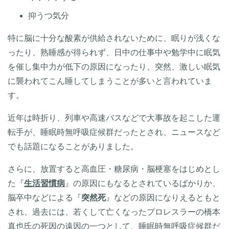
抑うつ気分
特に脳に十分な酸素が供給されないために、眠りが浅くな
ったり、熟睡感が得られず、日中の仕事中や勉学中に眠気
を催し集中力が低下の原因になったり、突然、激しい眠気
に襲われてこん睡してしまうことが多いと言われていま
す。
近年は時折り、列車や高速バスなどで大事故を起こした運
転手が、睡眠時無呼吸症候群だったとされ、ニュースなど
でも話題になることがありました。
さらに、放置すると高血圧・糖尿病・脳梗塞をはじめとし
た『
生活習慣病
』の原因にもなるとされているばかりか、
脳卒中などによる『
突然死
』などの原因になりえるともと
され、過去には、若くして亡くなったプロレスラーの橋本
真也氏の死因の遠因の一つとして、睡眠時無呼吸症候群だ