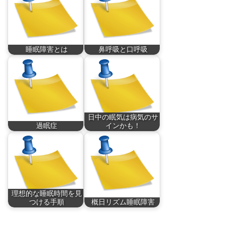
睡眠障害とは
鼻呼吸と口呼吸
睡眠障害とは、睡眠
皆さんは鼻と口、普
に…
段…
日中の眠気は病気のサ
過眠症
インかも！
過眠症とは、夜間の
仕事中や勉強中にと
睡…
て…
理想的な睡眠時間を見
つける手順
概日リズム睡眠障害
一般的にはレム睡眠
概日リズム睡眠障害