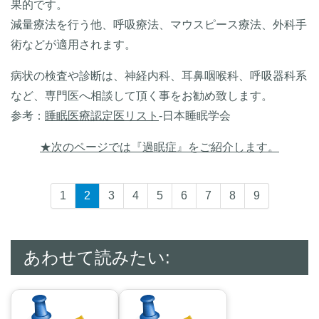
果的です。
減量療法を行う他、呼吸療法、マウスピース療法、外科手
術などが適用されます。
病状の検査や診断は、神経内科、耳鼻咽喉科、呼吸器科系
など、専門医へ相談して頂く事をお勧め致します。
参考：
睡眠医療認定医リスト
-日本睡眠学会
★次のページでは『過眠症』をご紹介します。
1
2
3
4
5
6
7
8
9
あわせて読みたい: