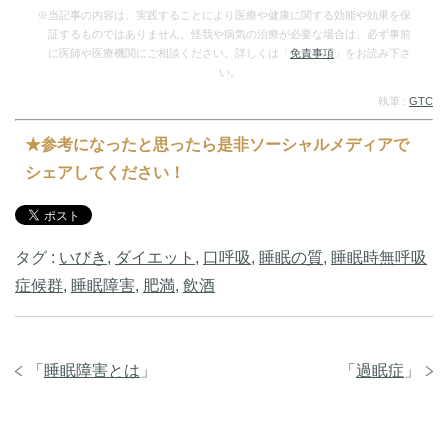
と…
と…
※当記事の内容は、実践することにより医療や健康に関する効能や効果を保
証するものではありません。怪我や病気の治療が必要な場合は、必ず事前
に医師や医療機関にご相談ください。詳しくは「
免責事項
」をお読み下さ
い。
執筆 :
GTC
★参考になったと思ったら是非ソーシャルメディアで
シェアしてください！
タグ :
いびき
,
ダイエット
,
口呼吸
,
睡眠の質
,
睡眠時無呼吸
症候群
,
睡眠障害
,
肥満
,
飲酒
「
睡眠障害とは
」
「
過眠症
」