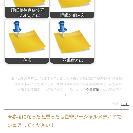
睡眠相後退症候群
（DSPS)とは
睡眠の個人差
睡眠相後退症候群と
ヒトの睡眠時間はひ
は…
と…
体温
不眠症とは
人は恒温動物（体温
不眠症とは、人間の
が…
体…
※当記事の内容は、実践することにより医療や健康に関する効能や効果を保
証するものではありません。怪我や病気の治療が必要な場合は、必ず事前
に医師や医療機関にご相談ください。詳しくは「
免責事項
」をお読み下さ
い。
執筆 :
GTC
★参考になったと思ったら是非ソーシャルメディアで
シェアしてください！