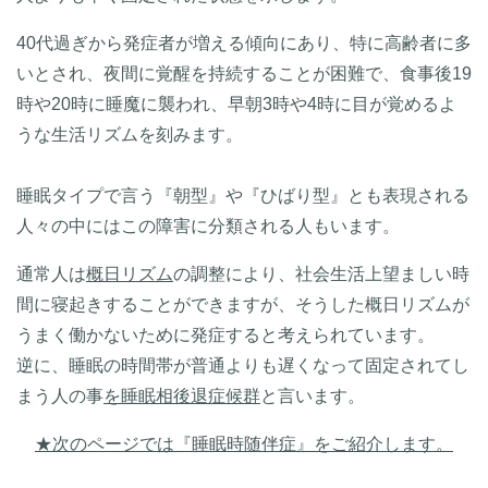
40代過ぎから発症者が増える傾向にあり、特に高齢者に多
いとされ、夜間に覚醒を持続することが困難で、食事後19
時や20時に睡魔に襲われ、早朝3時や4時に目が覚めるよ
うな生活リズムを刻みます。
睡眠タイプで言う『朝型』や『ひばり型』とも表現される
人々の中にはこの障害に分類される人もいます。
通常人は
概日リズム
の調整により、社会生活上望ましい時
間に寝起きすることができますが、そうした概日リズムが
うまく働かないために発症すると考えられています。
逆に、睡眠の時間帯が普通よりも遅くなって固定されてし
まう人の事
を睡眠相後退症候群
と言います。
★次のページでは『睡眠時随伴症』をご紹介します。