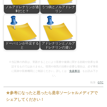
ノルアドレナリンが過
うつ病とノルアドレナ
剰だと？
リン
「あの人は怒りっぽ
うつ病の発症原因の
い…
一…
ドーパミンが不足する
アドレナリンとノルア
と
ドレナリンの違い
ドーパミンが不足す
興奮した時に分泌さ
る…
れ…
※当記事の内容は、実践することにより医療や健康に関する効能や効果を保
証するものではありません。怪我や病気の治療が必要な場合は、必ず事前
に医師や医療機関にご相談ください。詳しくは「
免責事項
」をお読み下さ
い。
執筆 :
GTC
★参考になったと思ったら是非ソーシャルメディアで
シェアしてください！