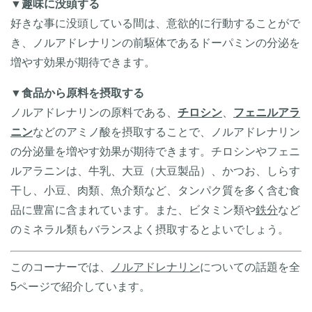
▼
趣味に没頭する
好きな事に没頭している間は、意欲的に行動することがで
き、ノルアドレナリンの前駆体であるドーパミンの分泌を
増やす効果が期待できます。
▼
食品から原料を摂取する
ノルアドレナリンの原料である、
チロシン
、
フェニルアラ
ニン
などのアミノ酸を摂取することで、ノルアドレナリン
の分泌量を増やす効果が期待できます。チロシンやフェニ
ルアラニンは、牛乳、大豆（大豆製品）、かつお、しらす
干し、小豆、肉類、魚介類など、タンパク質を多く含む食
品に豊富に含まれています。また、ビタミン類や
鉄分
など
のミネラル類もバランスよく摂取するとよいでしょう。
このコーナーでは、
ノルアドレナリン
についての話題を全
5ページで紹介しています。