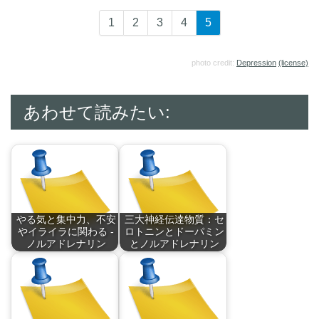
1
2
3
4
5
photo credit:
Depression
(license)
あわせて読みたい:
やる気と集中力、不安
三大神経伝達物質：セ
やイライラに関わる -
ロトニンとドーパミン
ノルアドレナリン
とノルアドレナリン
ノルアドレナリン
セロトニンとドーパ
は、…
ミ…