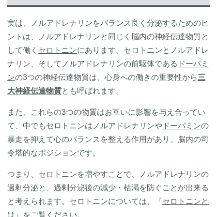
実は、ノルアドレナリンをバランス良く分泌するためのヒ
ントは、ノルアドレナリンと同じく脳内の
神経伝達物質
と
して働く
セロトニン
にあります。セロトニンとノルアドレ
ナリン、そしてノルアドレナリンの前駆体である
ドーパミ
ン
の3つの神経伝達物質は、心身への働きの重要性から
三
大神経伝達物質
とも呼ばれます。
また、これらの3つの物質はお互いに影響を与え合ってい
て、中でもセロトニンはノルアドレナリンや
ドーパミン
の
暴走を抑えて心のバランスを整える作用があリ、脳内の司
令塔的なポジションです。
つまり、セロトニンを増やすことで、ノルアドレナリンの
過剰分泌と、過剰分泌後の減少・枯渇を防ぐことが出来る
と考えられます。セロトニンについては、『
セロトニンと
は
』をご覧ください。