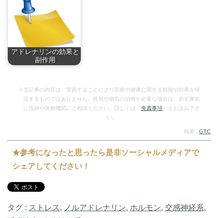
アドレナリンの効果と
副作用
アドレナリンの働き
は…
※当記事の内容は、実践することにより医療や健康に関する効能や効果を保
証するものではありません。怪我や病気の治療が必要な場合は、必ず事前
に医師や医療機関にご相談ください。詳しくは「
免責事項
」をお読み下さ
い。
執筆 :
GTC
★参考になったと思ったら是非ソーシャルメディアで
シェアしてください！
タグ :
ストレス
,
ノルアドレナリン
,
ホルモン
,
交感神経系
,