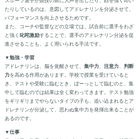
スポーツ選手が競技の前に大声を出したり、顔を強く叩い
たりしているのは、意図してアドレナリンを分泌させて、
パフォーマンスを向上させるためです。
また、コーチや監督などの立場では、試合前に選手をわざ
と強く
叱咤激励
することで、選手のアドレナリン分泌を促
進させることも、よく用いられる手法です。
▼
勉強・学習
アドレナリンは、脳を覚醒させて、
集中力
、
注意力
、
判断
力
を高める作用があります。学校で授業を受けていると
き、テストや受験に臨むとき、ぼーっとして臨むのと、集
中して臨むのでは結果は全く変わってきます。テスト勉強
をギリギリまでやらないタイプの子も、追い込まれるとア
ドレナリンが分泌して、思わぬ集中力を発揮出来ることが
あるのです。
▼
仕事