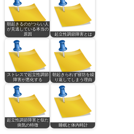
朝起きるのがつらい人
が見逃している本当の
原因
起立性調節障害とは
朝起きるのがつら
起立性調節障害(Or…
い。…
ストレスで起立性調節
朝起きられず寝坊を繰
障害が悪化する
り返してしまう理由
自律神経系の不調に
受験やテスト、大事
よ…
な…
起立性調節障害と似た
病気の特徴
睡眠と体内時計
起き上がるときにめ
人はなぜ眠るのか？