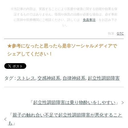
ま…
…
※当記事の内容は、実践することにより医療や健康に関する効能や効果を保
証するものではありません。怪我や病気の治療が必要な場合は、必ず事前
に医師や医療機関にご相談ください。詳しくは「
免責事項
」をお読み下さ
い。
執筆 :
GTC
★参考になったと思ったら是非ソーシャルメディアで
シェアしてください！
タグ :
ストレス
,
交感神経系
,
自律神経系
,
起立性調節障害
「
起立性調節障害は乗り物酔いをしやすい
」
「
親子の触れ合い不足で起立性調節障害が悪化すること
も
」