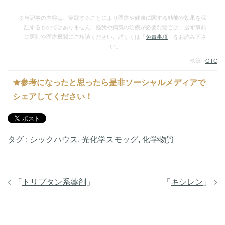
（…
（…
※当記事の内容は、実践することにより医療や健康に関する効能や効果を保
証するものではありません。怪我や病気の治療が必要な場合は、必ず事前
に医師や医療機関にご相談ください。詳しくは「
免責事項
」をお読み下さ
い。
執筆 :
GTC
★参考になったと思ったら是非ソーシャルメディアで
シェアしてください！
タグ :
シックハウス
,
光化学スモッグ
,
化学物質
「
トリプタン系薬剤
」
「
キシレン
」