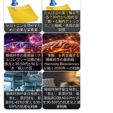
たんぽぽの葉で脳を守
る？30代から始める
「食べる脳内デトック
セロトニンを増やすた
ス」と睡眠・美容の新
めに必要な栄養素
習慣
脳内のセロトニンを
「食べる脳内デトッ
増…
ク…
睡眠科学の最前線：ナ
「覚醒」を再定義する
ルコレプシー治療の転
睡眠科学の最前線：
換点と30-50代が知るべ
Harmony Biosciences
き「眠りの質」
が描く2030年への戦略
ナルコレプシー・ネ
働き盛りの30-50…
ッ…
睡眠時無呼吸症候群に
睡眠時無呼吸症候群に
「飲む」新選択肢。最
「飲む」選択肢を。新
新臨床試験AD109が示
薬IHL-42Xが変える30-
す30-50代の抗老化と健
50代の抗老化戦略
康戦略
睡眠時無呼吸症候群
睡眠時無呼吸症候群