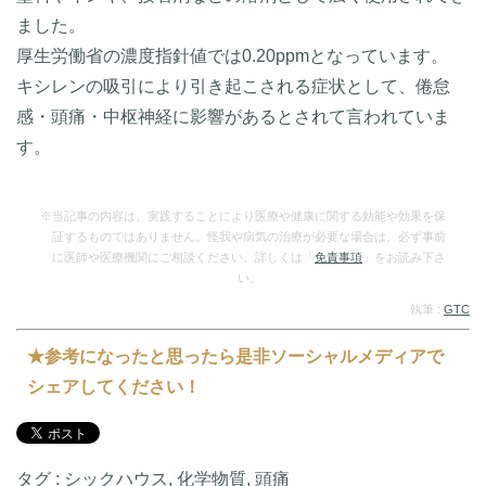
ました。
厚生労働省の濃度指針値では0.20ppmとなっています。
キシレンの吸引により引き起こされる症状として、倦怠
感・頭痛・中枢神経に影響があるとされて言われていま
す。
※当記事の内容は、実践することにより医療や健康に関する効能や効果を保
証するものではありません。怪我や病気の治療が必要な場合は、必ず事前
に医師や医療機関にご相談ください。詳しくは「
免責事項
」をお読み下さ
い。
執筆 :
GTC
★参考になったと思ったら是非ソーシャルメディアで
シェアしてください！
タグ :
シックハウス
,
化学物質
,
頭痛