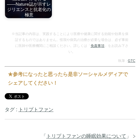
――Nature誌が示すレ
ジリエンスと抗老化の
極意
30-50代が直面す…
※当記事の内容は、実践することにより医療や健康に関する効能や効果を保
証するものではありません。怪我や病気の治療が必要な場合は、必ず事前
に医師や医療機関にご相談ください。詳しくは「
免責事項
」をお読み下さ
い。
執筆 :
GTC
★参考になったと思ったら是非ソーシャルメディアで
シェアしてください！
タグ :
トリプトファン
「
トリプトファンの睡眠効果について
」