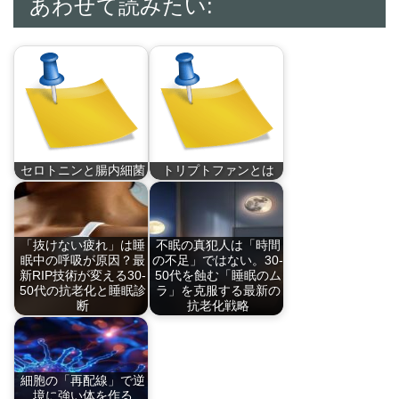
あわせて読みたい:
セロトニンと腸内細菌
トリプトファンとは
脳内で働く神経伝達
トリプトファンは必
物…
須…
「抜けない疲れ」は睡
不眠の真犯人は「時間
眠中の呼吸が原因？最
の不足」ではない。30-
新RIP技術が変える30-
50代を蝕む「睡眠のム
50代の抗老化と睡眠診
ラ」を克服する最新の
断
抗老化戦略
「しっかり寝たのに
慢性不眠症の本質は
体…
「…
細胞の「再配線」で逆
境に強い体を作る