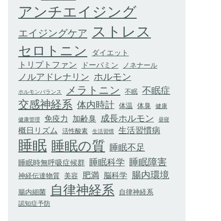
アンチエイジング
ストレス
エイジングケア
セロトニン
ダイエット
トリプトファン
ドーパミン
ノネナール
ホルモン
ノルアドレナリン
メラトニン
不眠症
不眠
ホルモンバランス
交感神経系
体内時計
体臭
体温
健康
成長ホルモン
加齢臭
免疫力
健康管理
昼寝
生活習慣病
概日リズム
活性酸素
生活習慣
睡眠
睡眠の質
睡眠不足
睡眠科学
睡眠障害
睡眠時無呼吸症候群
腸内環境
肥満
脳科学
神経伝達物質
美容
自律神経系
腸内細菌
自律神経系
認知症予防