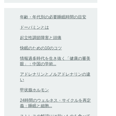
年齢・年代別の必要睡眠時間の目安
ドーパミンとは
起立性調節障害と頭痛
快眠のための10のコツ
情報過多時代を生き抜く「健康の審美
眼」：中国の学術...
アドレナリンとノルアドレナリンの違
い
甲状腺ホルモン
24時間のウェルネス・サイクルを再定
義：睡眠と細胞...