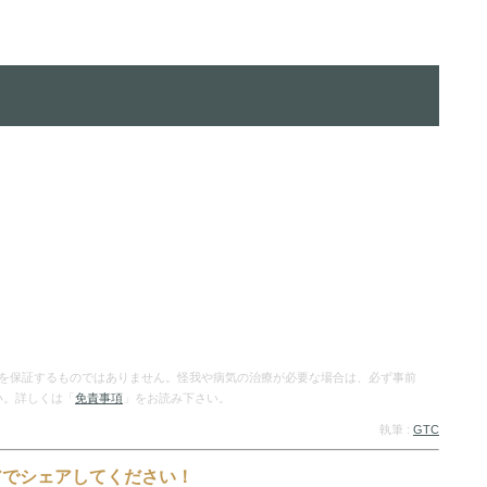
を保証するものではありません。怪我や病気の治療が必要な場合は、必ず事前
い。詳しくは「
免責事項
」をお読み下さい。
執筆 :
GTC
アでシェアしてください！