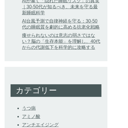
AIが暴く「隠れた睡眠リスク」の真実
｜30-50代が知るべき、未来を守る最
新睡眠科学
AI台風予測で自律神経を守る：30-50
代の睡眠質を劇的に高める抗老化戦略
痩せられないのは意志の弱さではな
い？脳の「生存本能」を理解し、40代
からの代謝低下を科学的に攻略する
カテゴリー
うつ病
アミノ酸
アンチエイジング