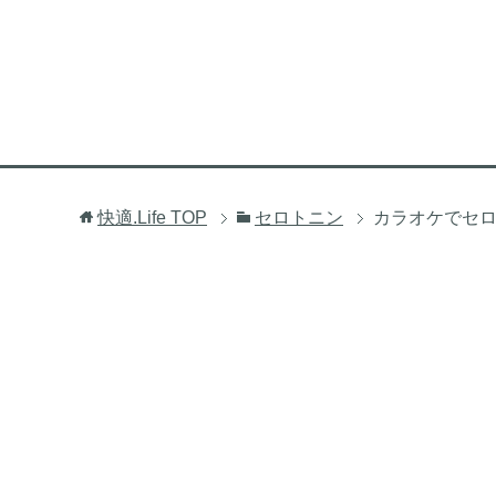
快適.Life
TOP
セロトニン
カラオケでセ