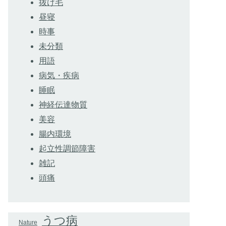
抜け毛
昼寝
時事
未分類
用語
病気・疾病
睡眠
神経伝達物質
美容
腸内環境
起立性調節障害
雑記
頭痛
うつ病
Nature