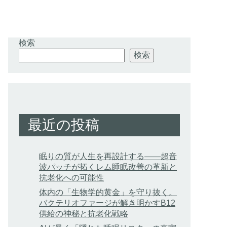
検索
検索
最近の投稿
眠りの質が人生を再設計する——超音
波パッチが拓くレム睡眠改善の革新と
抗老化への可能性
体内の「生物学的黄金」を守り抜く。
バクテリオファージが解き明かすB12
供給の神秘と抗老化戦略