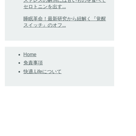
ストレスの解消には甘いものを食べて
セロトニンを出す...
睡眠革命！最新研究から紐解く『覚醒
スイッチ』のオフ...
Home
免責事項
快適.Lifeについて