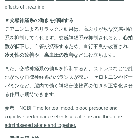
effects of theanine.
▼
交感神経系の働きを抑制する
テアニンによるリラックス効果は、高ぶりがちな交感神経
系を抑制してくれます。交感神経系が抑制されると、
心拍
数が低下
し、血管が拡張するため、血行不良が改善され、
冷え性の改善
や、
高血圧の改善
などに役立ちます。
また、交感神経系の働きを抑制すると、ストレスなどで乱
れがちな
自律神経系
のバランスが整い、
セロトニン
や
ドー
パミン
など、脳内で働く
神経伝達物質
の働きを正常化させ
る作用が期待できます。
参考：
NCBI
Time for tea: mood, blood pressure and
cognitive performance effects of caffeine and theanine
administered alone and together.