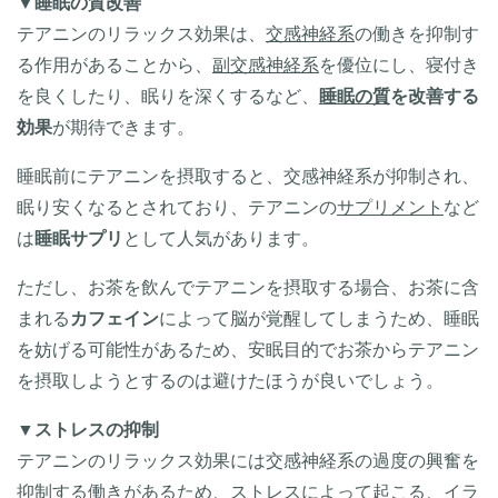
▼
睡眠の質改善
テアニンのリラックス効果は、
交感神経系
の働きを抑制す
る作用があることから、
副交感神経系
を優位にし、寝付き
を良くしたり、眠りを深くするなど、
睡眠の質
を改善する
効果
が期待できます。
睡眠前にテアニンを摂取すると、交感神経系が抑制され、
眠り安くなるとされており、テアニンの
サプリメント
など
は
睡眠サプリ
として人気があります。
ただし、お茶を飲んでテアニンを摂取する場合、お茶に含
まれる
カフェイン
によって脳が覚醒してしまうため、睡眠
を妨げる可能性があるため、安眠目的でお茶からテアニン
を摂取しようとするのは避けたほうが良いでしょう。
▼
ストレスの抑制
テアニンのリラックス効果には交感神経系の過度の興奮を
抑制する働きがあるため、ストレスによって起こる、イラ