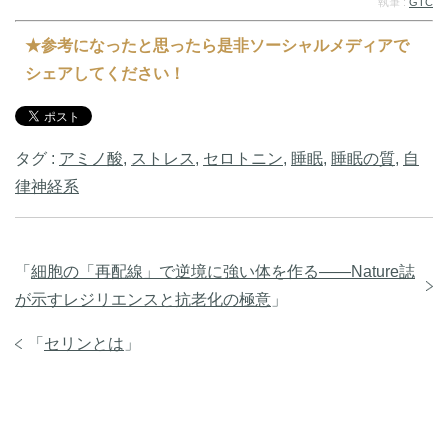
執筆 :
GTC
★参考になったと思ったら是非ソーシャルメディアで
シェアしてください！
タグ :
アミノ酸
,
ストレス
,
セロトニン
,
睡眠
,
睡眠の質
,
自
律神経系
「
細胞の「再配線」で逆境に強い体を作る――Nature誌
が示すレジリエンスと抗老化の極意
」
「
セリンとは
」