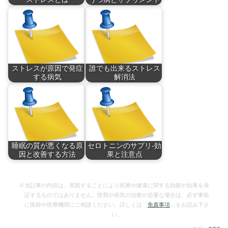
いじめ、パワハラ、
うつ病とサプリメン
離…
ト…
ストレスが原因で発症
誰でも出来るストレス
する病気
解消法
ストレスは心身を疲
ストレス社会の中で
弊…
う…
睡眠の質が悪くなる原
セロトニンのサプリ-効
因と改善する方法
果と注意点
『睡眠は量より質』
セロトニンは心のバ
だ…
ラ…
※当記事の内容は、実践することにより医療や健康に関する効能や効果を保
証するものではありません。怪我や病気の治療が必要な場合は、必ず事前
に医師や医療機関にご相談ください。詳しくは「
免責事項
」をお読み下さ
い。