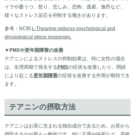
イラや憂うつ、怒り、悲しみ、恐怖、逃避、激昂など、
様々なストレス反応を抑制する働きがあります。
参考：
NCBI
L-Theanine reduces psychological and
physiological stress responses.
▼
PMSや更年期障害の改善
テアニンによるストレスの抑制効果は、特に女性の場合
は、生理周期で発生する
PMS
の症状を改善したり、閉経
により起こる
更年期障害
の症状を改善する作用が期待でき
ます。
テアニンの摂取方法
テアニンはお茶に含まれる独自成分であるため、お茶から
摂取するのが最も一般的です。特に玉露や抹茶など、高級