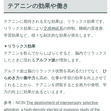
テアニンの効果や働き
テアニンに期待される主な効果は、リラックス効果です。
リラックス効果により
交感神経系
の抑制、睡眠の質改善、
学習効果など、様々な副次的な効果が発生します。
▼
リラックス効果
テアニンを飲んでからしばらくすると、脳内でリラックス
したときに現れる
アルファ波
が増加します。
アルファ波は脳のリラックス状態を高めるだけでなく、
ひ
らめき力
や
集中力
も高め、仕事や学習の効率を向上させて
くれることから、テアニンを摂取すると企画力や発明、学
力の向上に効果があるといえます。
参考：
NCBI
The deployment of intersensory selective
attention: a high-density electrical mapping study of the