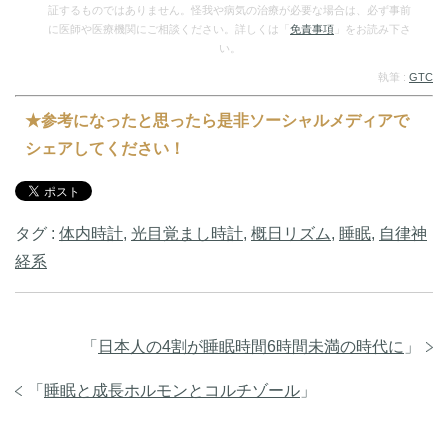
証するものではありません。怪我や病気の治療が必要な場合は、必ず事前
に医師や医療機関にご相談ください。詳しくは「
免責事項
」をお読み下さ
い。
執筆 :
GTC
★参考になったと思ったら是非ソーシャルメディアで
シェアしてください！
タグ :
体内時計
,
光目覚まし時計
,
概日リズム
,
睡眠
,
自律神
経系
「
日本人の4割が睡眠時間6時間未満の時代に
」
「
睡眠と成長ホルモンとコルチゾール
」