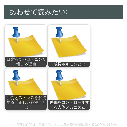
あわせて読みたい:
日光浴でセロトニンが
増える理由
成長ホルモンとは
全ての生命の源であ
昔から「寝る子は育
る…
つ…
疲労とストレスを解消
する「正しい昼寝」と
睡眠をコントロールす
は
る人体メカニズム
昼寝には、ストレス
人の眠りは、二つの
解…
人…
※当記事の内容は、実践することにより医療や健康に関する効能や効果を保