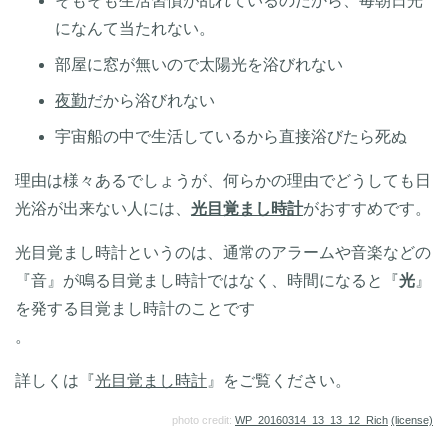
そもそも生活習慣が乱れているのだから、毎朝日光
になんて当たれない。
部屋に窓が無いので太陽光を浴びれない
夜勤
だから浴びれない
宇宙船の中で生活しているから直接浴びたら死ぬ
理由は様々あるでしょうが、何らかの理由でどうしても日
光浴が出来ない人には、
光目覚まし時計
がおすすめです。
光目覚まし時計というのは、通常のアラームや音楽などの
『音』が鳴る目覚まし時計ではなく、時間になると『
光
』
を発する目覚まし時計のことです
。
詳しくは『
光目覚まし時計
』をご覧ください。
photo credit:
WP_20160314_13_13_12_Rich
(license)