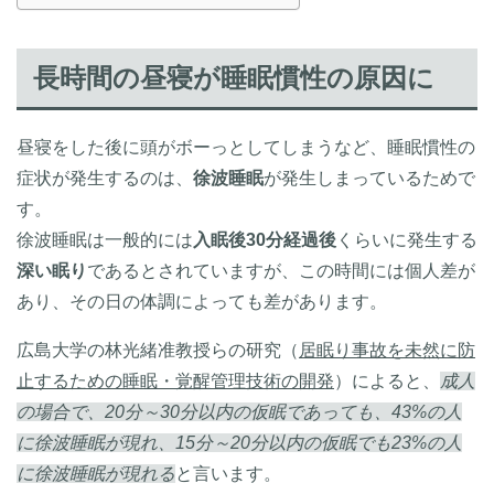
長時間の昼寝が睡眠慣性の原因に
昼寝をした後に頭がボーっとしてしまうなど、睡眠慣性の
症状が発生するのは、
徐波睡眠
が発生しまっているためで
す。
徐波睡眠は一般的には
入眠後30分経過後
くらいに発生する
深い眠り
であるとされていますが、この時間には個人差が
あり、その日の体調によっても差があります。
広島大学の林光緒准教授らの研究（
居眠り事故を未然に防
止するための睡眠・覚醒管理技術の開発
）によると、
成人
の場合で、20分～30分以内の仮眠であっても、43%の人
に徐波睡眠が現れ、15分～20分以内の仮眠でも23%の人
に徐波睡眠が現れる
と言います。