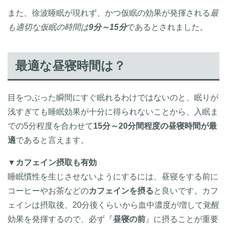
また、徐波睡眠が現れず、かつ仮眠の効果が発揮される
最
も適切な仮眠の時間は
9分～15分
であるとされました。
最適な昼寝時間は？
目をつぶった瞬間にすぐ眠れるわけではないのと、眠りが
浅すぎても睡眠効果が十分に得られないことから、入眠ま
での5分程度を合わせて
15分～20分間程度の昼寝時間が最
適
であると言えます。
▼
カフェイン摂取も有効
睡眠慣性を生じさせないようにするには、昼寝をする前に
コーヒーやお茶などの
カフェインを摂る
と良いです。カフ
ェインは摂取後、20分後くらいから血中濃度が増して覚醒
効果を発揮するので、必ず『
昼寝の前
』に摂ることが重要