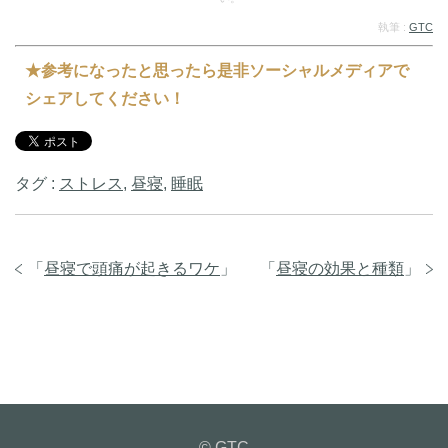
執筆 :
GTC
★参考になったと思ったら是非ソーシャルメディアで
シェアしてください！
タグ :
ストレス
,
昼寝
,
睡眠
「
昼寝で頭痛が起きるワケ
」
「
昼寝の効果と種類
」
© GTC