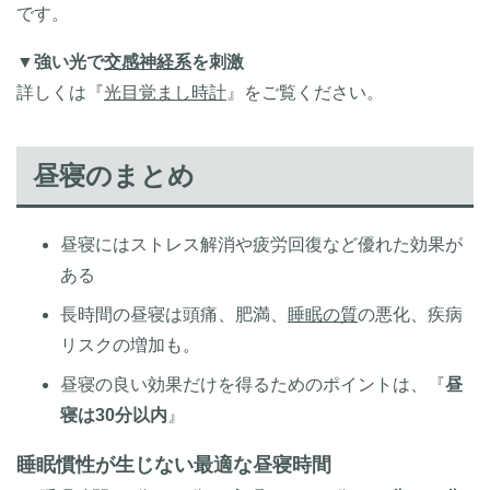
です。
▼
強い光で
交感神経系
を刺激
詳しくは『
光目覚まし時計
』をご覧ください。
昼寝のまとめ
昼寝にはストレス解消や疲労回復など優れた効果が
ある
長時間の昼寝は頭痛、肥満、
睡眠の質
の悪化、疾病
リスクの増加も。
昼寝の良い効果だけを得るためのポイントは、『
昼
寝は30分以内
』
睡眠慣性が生じない最適な昼寝時間