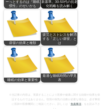
ーっとするのは『睡眠
新基準。30-50代の抗老
慣性』のせいかも
化戦略を読み解く
睡眠慣性(または睡
いくら寝ても眠い…
眠…
そ…
疲労とストレスを解消
する「正しい昼寝」と
昼寝の効果と種類
は
昼寝をとると、様々
昼寝には、ストレス
な…
解…
最適な睡眠時間の早見
睡眠の効果と重要性
表
『人はなぜ眠るの
『今日何時に寝たら
か」…
良…
※当記事の内容は、実践することにより医療や健康に関する効能や効果を保
証するものではありません。怪我や病気の治療が必要な場合は、必ず事前
に医師や医療機関にご相談ください。詳しくは「
免責事項
」をお読み下さ
い。