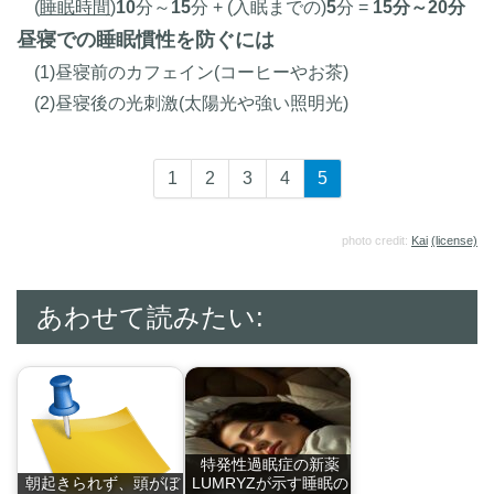
(
睡眠時間
)
10
分～
15
分 + (入眠までの)
5
分 =
15分～20分
昼寝での睡眠慣性を防ぐには
(1)昼寝前のカフェイン(コーヒーやお茶)
(2)昼寝後の光刺激(太陽光や強い照明光)
1
2
3
4
5
photo credit:
Kai
(license)
あわせて読みたい:
特発性過眠症の新薬
朝起きられず、頭がぼ
LUMRYZが示す睡眠の