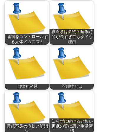
寝過ぎは禁物？睡眠時
睡眠をコントロールす
間が長すぎてもダメな
る人体メカニズム
理由
人の眠りは、二つの
現代人の多くは、眠
人…
り…
自律神経系
不眠症とは
自律神経系とは末梢
不眠症とは、人間の
神…
体…
知らずに続けると怖い
睡眠不足の症状と解消
睡眠の質に悪い生活習
法
慣