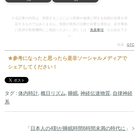
現代の日本では、多
多くの現代人が睡眠
く…
に…
※当記事の内容は、実践することにより医療や健康に関する効能や効果を保
証するものではありません。怪我や病気の治療が必要な場合は、必ず事前
に医師や医療機関にご相談ください。詳しくは「
免責事項
」をお読み下さ
い。
執筆 :
GTC
★参考になったと思ったら是非ソーシャルメディアで
シェアしてください！
タグ :
体内時計
,
概日リズム
,
睡眠
,
神経伝達物質
,
自律神経
系
「
日本人の4割が睡眠時間6時間未満の時代に
」