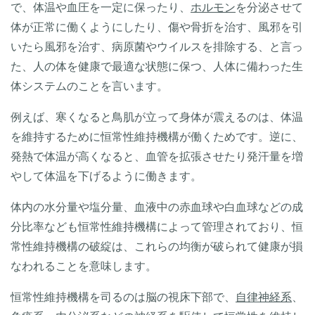
で、体温や血圧を一定に保ったり、
ホルモン
を分泌させて
体が正常に働くようにしたり、傷や骨折を治す、風邪を引
いたら風邪を治す、病原菌やウイルスを排除する、と言っ
た、人の体を健康で最適な状態に保つ、人体に備わった生
体システムのことを言います。
例えば、寒くなると鳥肌が立って身体が震えるのは、体温
を維持するために恒常性維持機構が働くためです。逆に、
発熱で体温が高くなると、血管を拡張させたり発汗量を増
やして体温を下げるように働きます。
体内の水分量や塩分量、血液中の赤血球や白血球などの成
分比率なども恒常性維持機構によって管理されており、恒
常性維持機構の破綻は、これらの均衡が破られて健康が損
なわれることを意味します。
恒常性維持機構を司るのは脳の視床下部で、
自律神経系
、