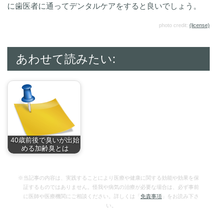
に歯医者に通ってデンタルケアをすると良いでしょう。
photo credit:
(license)
あわせて読みたい:
40歳前後で臭いが出始
める加齢臭とは
オヤジ臭の代表格で
あ…
※当記事の内容は、実践することにより医療や健康に関する効能や効果を保
証するものではありません。怪我や病気の治療が必要な場合は、必ず事前
に医師や医療機関にご相談ください。詳しくは「
免責事項
」をお読み下さ
い。