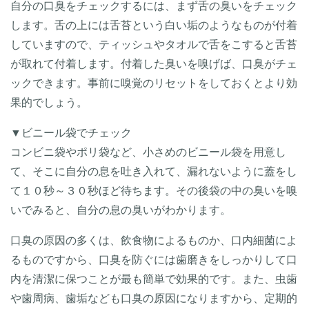
自分の口臭をチェックするには、まず舌の臭いをチェック
します。舌の上には舌苔という白い垢のようなものが付着
していますので、ティッシュやタオルで舌をこすると舌苔
が取れて付着します。付着した臭いを嗅げば、口臭がチェ
ックできます。事前に嗅覚のリセットをしておくとより効
果的でしょう。
▼ビニール袋でチェック
コンビニ袋やポリ袋など、小さめのビニール袋を用意し
て、そこに自分の息を吐き入れて、漏れないように蓋をし
て１０秒～３０秒ほど待ちます。その後袋の中の臭いを嗅
いでみると、自分の息の臭いがわかります。
口臭の原因の多くは、飲食物によるものか、口内細菌によ
るものですから、口臭を防ぐには歯磨きをしっかりして口
内を清潔に保つことが最も簡単で効果的です。また、虫歯
や歯周病、歯垢なども口臭の原因になりますから、定期的