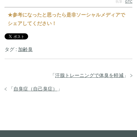
執筆 :
GTC
★参考になったと思ったら是非ソーシャルメディアで
シェアしてください！
タグ :
加齢臭
「
汗腺トレーニングで体臭を軽減
」
「
自臭症（自己臭症）
」