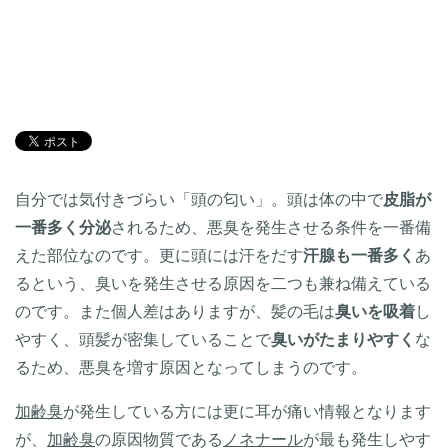
自分では気付きづらい「頭の匂い」。頭は体の中で
皮脂が
一番多く分泌
されるため、悪臭を発生させる条件を一番備
えた部位なのです。更に頭には汗をだす
汗腺も一番多く
あ
るという、臭いを発生させる原因を二つも兼ね備えている
のです。また個人差はありますが、髪の毛は
臭いを吸着
し
やすく、頭髪が密集していることで
臭いがたまりやすく
な
るため、悪臭を増す原因となってしまうのです。
加齢臭
が発生している方には更に耳が痛い情報となります
が、
加齢臭
の原因物質である
ノネナール
が最も発生しやす