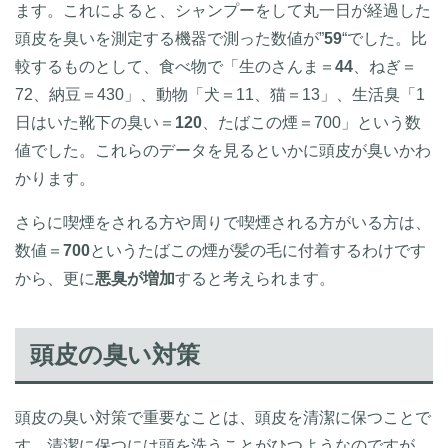
ます。これによると、シャンプーをして丸一日が経過した
頭皮を臭いを測定する機器で測った数値が”
59
“でした。比
較するものとして、食べ物で「生のさんま＝
44
、ねぎ＝
72、納豆＝430」、動物「犬＝11、猫＝13」、生活臭「1
日はいた靴下の臭い＝
120
、たばこの煙＝700」という数
値でした。これらのデータを見るといかに頭皮が臭いかわ
かります。
さらに喫煙をされる方や周りで喫煙される方がいる方は、
数値＝
700
というたばこの煙が髪の毛に付着するわけです
から、更に
悪臭が増加
すると考えられます。
頭皮の臭い対策
頭皮の臭い対策で重要なことは、頭皮を清潔に保つことで
す。清潔に保つには頭を洗うことがひつようなのですが、