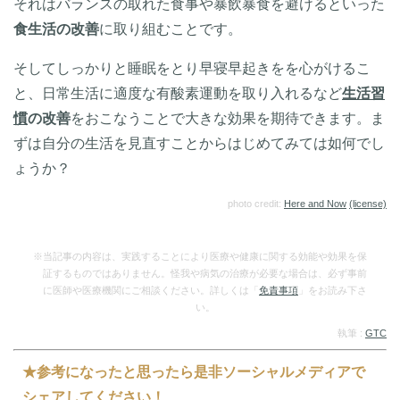
それはバランスの取れた食事や暴飲暴食を避けるといった
食生活の改善
に取り組むことです。
そしてしっかりと睡眠をとり早寝早起きをを心がけるこ
と、日常生活に適度な有酸素運動を取り入れるなど
生活習
慣
の改善
をおこなうことで大きな効果を期待できます。ま
ずは自分の生活を見直すことからはじめてみては如何でし
ょうか？
photo credit:
Here and Now
(license)
※当記事の内容は、実践することにより医療や健康に関する効能や効果を保
証するものではありません。怪我や病気の治療が必要な場合は、必ず事前
に医師や医療機関にご相談ください。詳しくは「
免責事項
」をお読み下さ
い。
執筆 :
GTC
★参考になったと思ったら是非ソーシャルメディアで
シェアしてください！