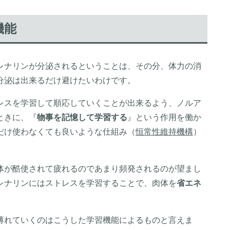
機能
レナリンが分泌されるということは、その分、体力の消
分泌は出来るだけ避けたいわけです。
レスを学習して順応していくことが出来るよう、ノルア
ときに、『
物事を記憶して学習する
』という作用を働か
だけ使わなくても良いような仕組み（
恒常性維持機構
）
体が酷使されて疲れるのであまり頻発されるのが望まし
レナリンにはストレスを学習することで、肉体を
省エネ
薄れていくのはこうした学習機能によるものと言えま