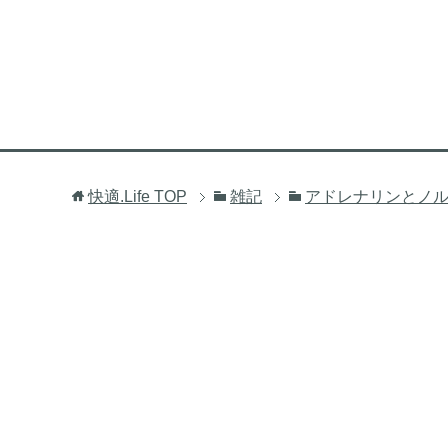
快適.Life
TOP
雑記
アドレナリンとノ