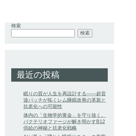
検索
検索
最近の投稿
眠りの質が人生を再設計する——超音
波パッチが拓くレム睡眠改善の革新と
抗老化への可能性
体内の「生物学的黄金」を守り抜く。
バクテリオファージが解き明かすB12
供給の神秘と抗老化戦略