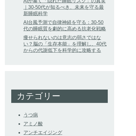
AIが暴く「隠れた睡眠リスク」の真実
｜30-50代が知るべき、未来を守る最
新睡眠科学
AI台風予測で自律神経を守る：30-50
代の睡眠質を劇的に高める抗老化戦略
痩せられないのは意志の弱さではな
い？脳の「生存本能」を理解し、40代
からの代謝低下を科学的に攻略する
カテゴリー
うつ病
アミノ酸
アンチエイジング