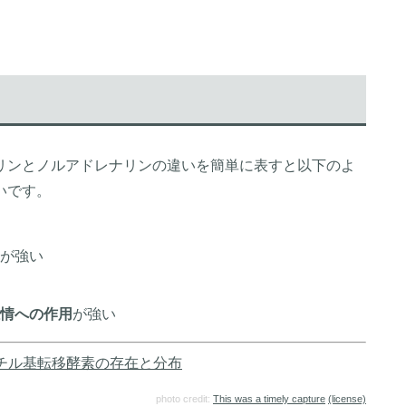
リンとノルアドレナリンの違いを簡単に表すと以下のよ
いです。
が強い
情への作用
が強い
チル基転移酵素の存在と分布
photo credit:
This was a timely capture
(license)