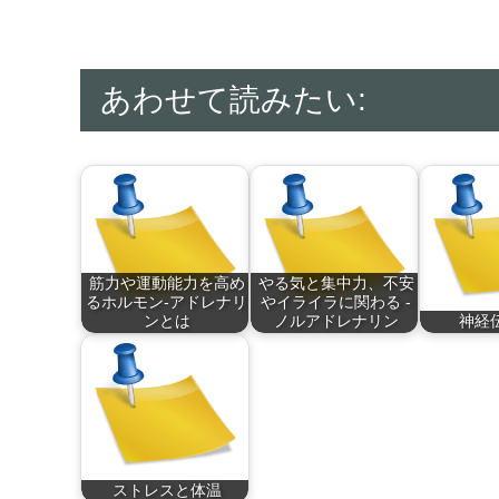
あわせて読みたい:
筋力や運動能力を高め
やる気と集中力、不安
るホルモン-アドレナリ
やイライラに関わる -
ンとは
ノルアドレナリン
神経
アドレナリン
ノルアドレナリン
神経伝達
（adr…
は、…
ュ…
ストレスと体温