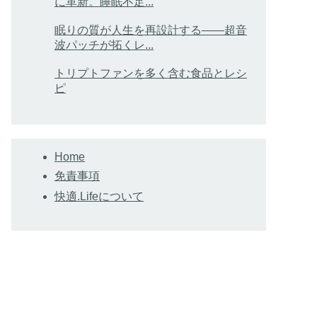
に革新。睡眠不足...
眠りの質が人生を再設計する——超音
波パッチが拓くレ...
トリプトファンを多く含む食品とレシ
ピ
Home
免責事項
快適.Lifeについて