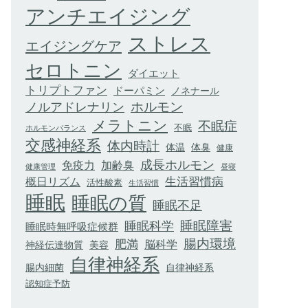
アンチエイジング
ストレス
エイジングケア
セロトニン
ダイエット
トリプトファン
ドーパミン
ノネナール
ホルモン
ノルアドレナリン
メラトニン
不眠症
不眠
ホルモンバランス
交感神経系
体内時計
体臭
体温
健康
成長ホルモン
加齢臭
免疫力
健康管理
昼寝
生活習慣病
概日リズム
活性酸素
生活習慣
睡眠
睡眠の質
睡眠不足
睡眠科学
睡眠障害
睡眠時無呼吸症候群
腸内環境
肥満
脳科学
神経伝達物質
美容
自律神経系
腸内細菌
自律神経系
認知症予防