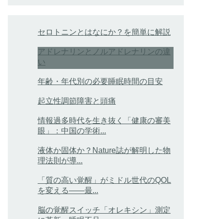
セロトニンとはなにか？を簡単に解説
アドレナリンとノルアドレナリンの違
い
年齢・年代別の必要睡眠時間の目安
起立性調節障害と頭痛
情報過多時代を生き抜く「健康の審美
眼」：中国の学術...
液体か固体か？Nature誌が解明した物
理法則が導...
「質の高い覚醒」がミドル世代のQOL
を変える――最...
脳の覚醒スイッチ「オレキシン」測定