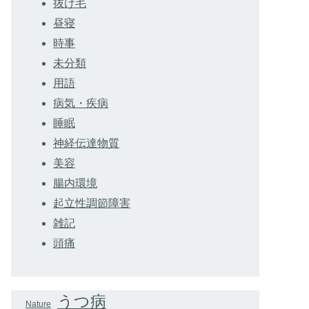
抜け毛
昼寝
時事
未分類
用語
病気・疾病
睡眠
神経伝達物質
美容
腸内環境
起立性調節障害
雑記
頭痛
うつ病
Nature