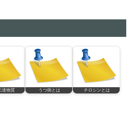
伝達物質
うつ病とは
チロシンとは
物質とはニ
うつ病(鬱病、欝病)
チロシンとはアミノ
…
酸…