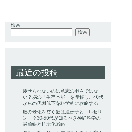
検索
検索
最近の投稿
痩せられないのは意志の弱さではな
い？脳の「生存本能」を理解し、40代
からの代謝低下を科学的に攻略する
脳の老化を防ぐ鍵は遺伝子と「L-セリ
ン」？30-50代が知るべき神経科学の
最前線と抗老化戦略