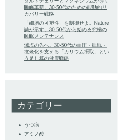
タルトチェリーとマグネシウムが導く
睡眠革新。30-50代のための能動的リ
カバリー戦略
「細胞の可塑性」を制御せよ。Nature
誌が示す、30-50代から始める究極の
睡眠メンテナンス
減塩の先へ。30-50代の血圧・睡眠・
抗老化を支える「カリウム摂取」とい
う足し算の健康戦略
カテゴリー
うつ病
アミノ酸