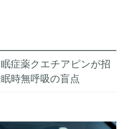
不眠症薬クエチアピンが招
睡眠時無呼吸の盲点