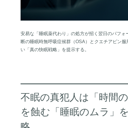
安易な「睡眠薬代わり」の処方が招く翌日のパフォ
断の睡眠時無呼吸症候群（OSA）とクエチアピン服用
い「真の快眠戦略」を提示する。
不眠の真犯人は「時間の不
を蝕む「睡眠のムラ」
略