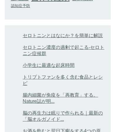
認知症予防
セロトニンとはなにか？を簡単に解説
セロトニン濃度の過剰で起こる-セロト
ニン症候群
小学生に最適な起床時間
トリプトファンを多く含む食品とレシ
ピ
腸内細菌が免疫を「再教育」する。
Nature誌が明...
脳の再生力は眠りで作られる｜最新の
「脳オルガノイド...
お酒を飲むと翌日下痢をする4つの原