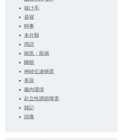
抜け毛
昼寝
時事
未分類
用語
病気・疾病
睡眠
神経伝達物質
美容
腸内環境
起立性調節障害
雑記
頭痛