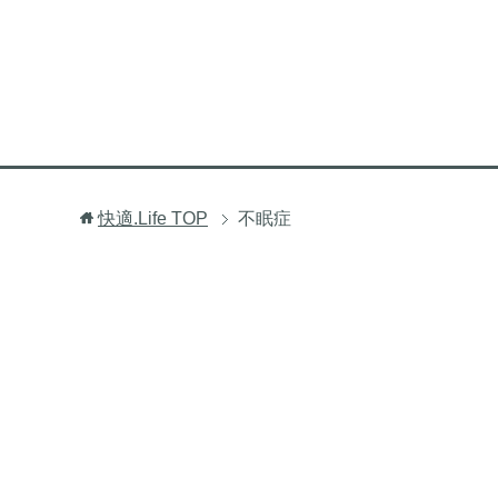
快適.Life
TOP
不眠症