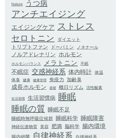
うつ病
Nature
アンチエイジング
ストレス
エイジングケア
セロトニン
ダイエット
トリプトファン
ドーパミン
ノネナール
ホルモン
ノルアドレナリン
メラトニン
不眠
ホルモンバランス
交感神経系
不眠症
体内時計
体温
加齢臭
免疫力
体臭
健康
健康管理
成長ホルモン
概日リズム
活性酸素
昼寝
睡眠
生活習慣病
生活習慣
睡眠の質
睡眠不足
睡眠科学
睡眠障害
睡眠時無呼吸症候群
腸内環境
肥満
脳科学
神経伝達物質
美容
自律神経系
腸内細菌
自律神経系