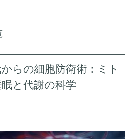
覧
代からの細胞防衛術：ミト
睡眠と代謝の科学