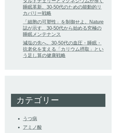
タルトチェリーとマグネシウムが導く
睡眠革新。30-50代のための能動的リ
カバリー戦略
「細胞の可塑性」を制御せよ。Nature
誌が示す、30-50代から始める究極の
睡眠メンテナンス
減塩の先へ。30-50代の血圧・睡眠・
抗老化を支える「カリウム摂取」とい
う足し算の健康戦略
カテゴリー
うつ病
アミノ酸