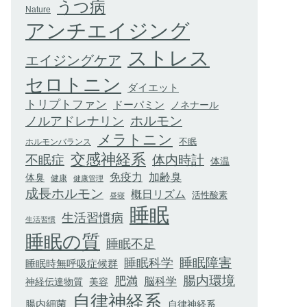
うつ病
Nature
アンチエイジング
ストレス
エイジングケア
セロトニン
ダイエット
トリプトファン
ドーパミン
ノネナール
ホルモン
ノルアドレナリン
メラトニン
不眠
ホルモンバランス
交感神経系
不眠症
体内時計
体温
加齢臭
免疫力
体臭
健康
健康管理
成長ホルモン
概日リズム
活性酸素
昼寝
睡眠
生活習慣病
生活習慣
睡眠の質
睡眠不足
睡眠科学
睡眠障害
睡眠時無呼吸症候群
腸内環境
肥満
脳科学
神経伝達物質
美容
自律神経系
腸内細菌
自律神経系