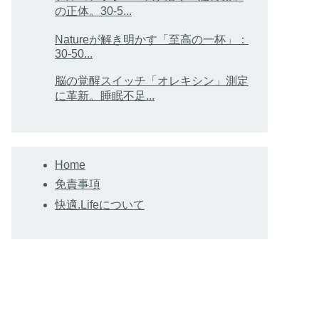
の正体。30-5...
Natureが解き明かす「至高の一杯」：
30-50...
脳の覚醒スイッチ「オレキシン」測定
に革新。睡眠不足...
Home
免責事項
快適.Lifeについて