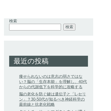
検索
検索
最近の投稿
痩せられないのは意志の弱さではな
い？脳の「生存本能」を理解し、40代
からの代謝低下を科学的に攻略する
脳の老化を防ぐ鍵は遺伝子と「L-セリ
ン」？30-50代が知るべき神経科学の
最前線と抗老化戦略