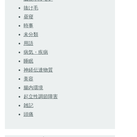
抜け毛
昼寝
時事
未分類
用語
病気・疾病
睡眠
神経伝達物質
美容
腸内環境
起立性調節障害
雑記
頭痛