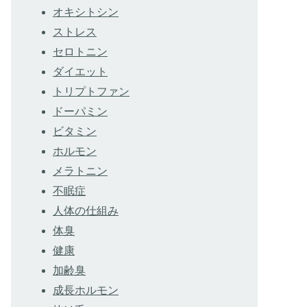
オキシトシン
ストレス
セロトニン
ダイエット
トリプトファン
ドーパミン
ビタミン
ホルモン
メラトニン
不眠症
人体の仕組み
体臭
健康
加齢臭
成長ホルモン