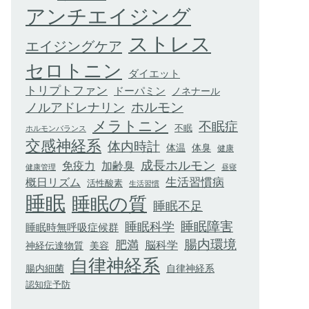
アンチエイジング
ストレス
エイジングケア
セロトニン
ダイエット
トリプトファン
ドーパミン
ノネナール
ホルモン
ノルアドレナリン
メラトニン
不眠症
不眠
ホルモンバランス
交感神経系
体内時計
体臭
体温
健康
成長ホルモン
加齢臭
免疫力
健康管理
昼寝
生活習慣病
概日リズム
活性酸素
生活習慣
睡眠
睡眠の質
睡眠不足
睡眠科学
睡眠障害
睡眠時無呼吸症候群
腸内環境
肥満
脳科学
神経伝達物質
美容
自律神経系
腸内細菌
自律神経系
認知症予防