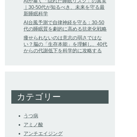
AIが暴く「隠れた睡眠リスク」の真実
｜30-50代が知るべき、未来を守る最
新睡眠科学
AI台風予測で自律神経を守る：30-50
代の睡眠質を劇的に高める抗老化戦略
痩せられないのは意志の弱さではな
い？脳の「生存本能」を理解し、40代
からの代謝低下を科学的に攻略する
カテゴリー
うつ病
アミノ酸
アンチエイジング