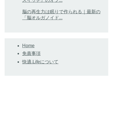
スイッチ』のオフ...
脳の再生力は眠りで作られる｜最新の
「脳オルガノイド...
Home
免責事項
快適.Lifeについて