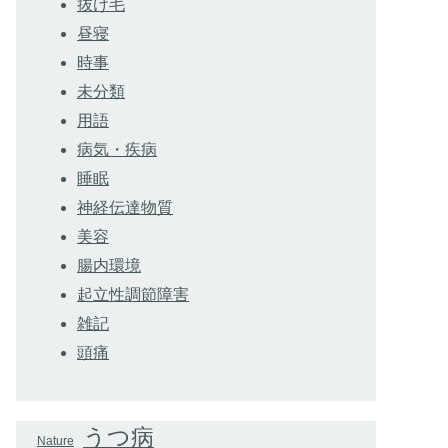
抜け毛
昼寝
時事
未分類
用語
病気・疾病
睡眠
神経伝達物質
美容
腸内環境
起立性調節障害
雑記
頭痛
うつ病
Nature