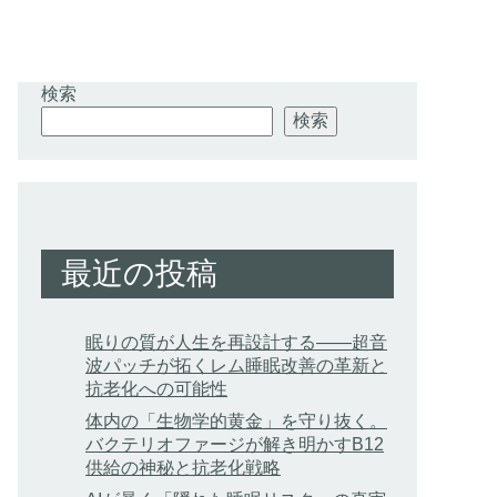
検索
検索
最近の投稿
眠りの質が人生を再設計する——超音
波パッチが拓くレム睡眠改善の革新と
抗老化への可能性
体内の「生物学的黄金」を守り抜く。
バクテリオファージが解き明かすB12
供給の神秘と抗老化戦略