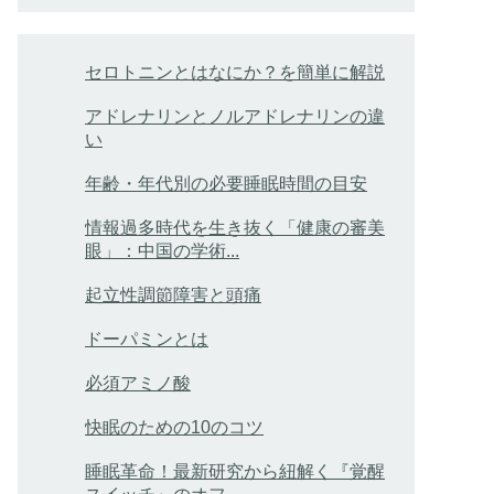
セロトニンとはなにか？を簡単に解説
アドレナリンとノルアドレナリンの違
い
年齢・年代別の必要睡眠時間の目安
情報過多時代を生き抜く「健康の審美
眼」：中国の学術...
起立性調節障害と頭痛
ドーパミンとは
必須アミノ酸
快眠のための10のコツ
睡眠革命！最新研究から紐解く『覚醒