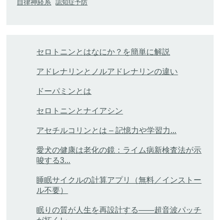
自律神経系
認知症予防
セロトニンとはなにか？を簡単に解説
アドレナリンとノルアドレナリンの違い
ドーパミンとは
セロトニンとナイアシン
アセチルコリンとは – 記憶力や学習力...
愛犬の健康は老化の鏡：ライム病新検査法が示
唆する3...
睡眠サイクルの計算アプリ（無料／インストー
ル不要）
眠りの質が人生を再設計する——超音波パッチ