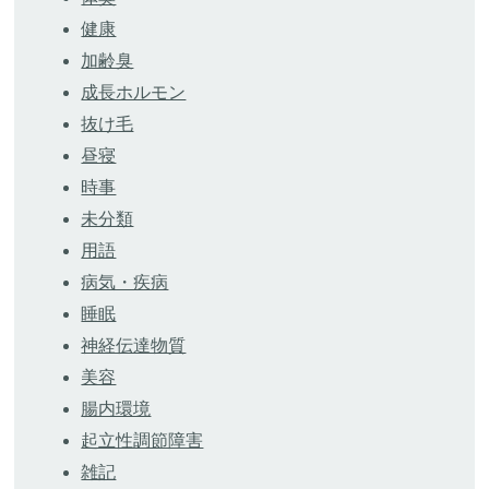
健康
加齢臭
成長ホルモン
抜け毛
昼寝
時事
未分類
用語
病気・疾病
睡眠
神経伝達物質
美容
腸内環境
起立性調節障害
雑記