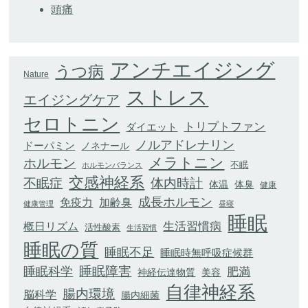
頭痛
アンチエイジング
うつ病
Nature
ストレス
エイジングケア
セロトニン
トリプトファン
ダイエット
ノルアドレナリン
ドーパミン
ノネナール
メラトニン
ホルモン
不眠
ホルモンバランス
交感神経系
不眠症
体内時計
体臭
体温
健康
成長ホルモン
加齢臭
免疫力
健康管理
昼寝
睡眠
生活習慣病
概日リズム
活性酸素
生活習慣
睡眠の質
睡眠不足
睡眠時無呼吸症候群
睡眠科学
睡眠障害
肥満
神経伝達物質
美容
自律神経系
腸内環境
脳科学
腸内細菌