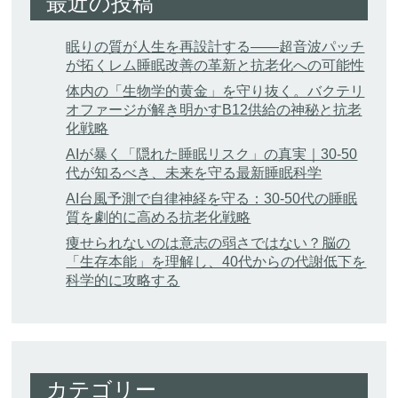
最近の投稿
眠りの質が人生を再設計する——超音波パッチ
が拓くレム睡眠改善の革新と抗老化への可能性
体内の「生物学的黄金」を守り抜く。バクテリ
オファージが解き明かすB12供給の神秘と抗老
化戦略
AIが暴く「隠れた睡眠リスク」の真実｜30-50
代が知るべき、未来を守る最新睡眠科学
AI台風予測で自律神経を守る：30-50代の睡眠
質を劇的に高める抗老化戦略
痩せられないのは意志の弱さではない？脳の
「生存本能」を理解し、40代からの代謝低下を
科学的に攻略する
カテゴリー