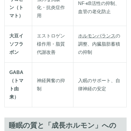
NF-κB活性の抑制、
ン（ト
化・抗炎症作
血管の老化防止
マト）
用
大豆イ
エストロゲン
ホルモンバランス
の
ソフラ
様作用・脂質
調整、内臓脂肪蓄積
ボン
代謝改善
の抑制
GABA
（トマ
神経興奮の抑
入眠のサポート、自
ト由
制
律神経の安定
来）
睡眠の質と「成長ホルモン」への