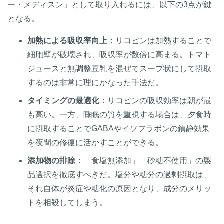
ー・メディスン」として取り入れるには、以下の3点が鍵
となる。
加熱による吸収率向上：
リコピンは加熱することで
細胞壁が破壊され、吸収率が数倍に高まる。トマト
ジュースと無調整豆乳を混ぜてスープ状にして摂取
するのは非常に理にかなった手法だ。
タイミングの最適化：
リコピンの吸収効率は朝が最
も高い。一方、睡眠の質を重視する場合は、夕食時
に摂取することでGABAやイソフラボンの鎮静効果
を夜間の修復に活かすことができる。
添加物の排除：
「食塩無添加」「砂糖不使用」の製
品選択を徹底すべきだ。塩分や糖分の過剰摂取は、
それ自体が炎症や糖化の原因となり、成分のメリッ
トを相殺してしまう。