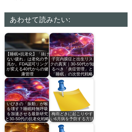
あわせて読みたい:
【睡眠×抗老化】「抜け
ない疲れ」は老化の予
子宮内膜症と出生リス
兆か。FDA認可リング
クの真実｜30-50代が知
が変える40代からの健
るべき「炎症管理」と
康管理
「睡眠」の次世代戦略
30-50代の「蓄積…
カナダ医学会雑誌
（C…
いびきの「振動」が喉
を壊す？睡眠時無呼吸
を加速させる最新研究
梅雨どきに起こりやす
と30-50代の抗老化戦略
い6月病を予防する方法
いびきは単なる症状
春から新しい環境で