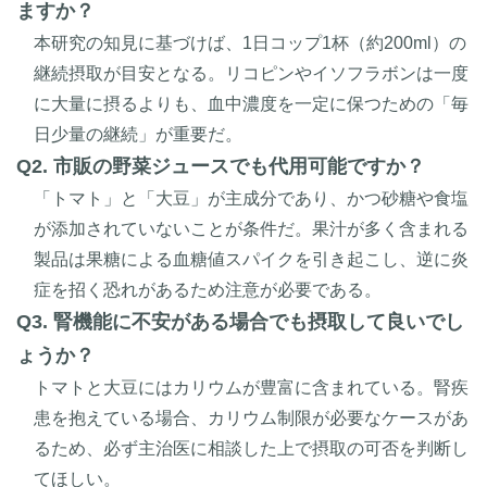
ますか？
本研究の知見に基づけば、1日コップ1杯（約200ml）の
継続摂取が目安となる。リコピンやイソフラボンは一度
に大量に摂るよりも、血中濃度を一定に保つための「毎
日少量の継続」が重要だ。
Q2. 市販の野菜ジュースでも代用可能ですか？
「トマト」と「大豆」が主成分であり、かつ砂糖や食塩
が添加されていないことが条件だ。果汁が多く含まれる
製品は果糖による血糖値スパイクを引き起こし、逆に炎
症を招く恐れがあるため注意が必要である。
Q3. 腎機能に不安がある場合でも摂取して良いでし
ょうか？
トマトと大豆にはカリウムが豊富に含まれている。腎疾
患を抱えている場合、カリウム制限が必要なケースがあ
るため、必ず主治医に相談した上で摂取の可否を判断し
てほしい。