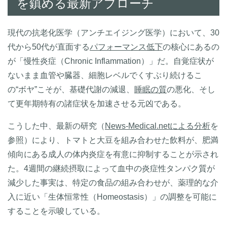
を鎮める最新アプローチ
現代の抗老化医学（アンチエイジング医学）において、30
代から50代が直面する
パフォーマンス低下
の核心にあるの
が「慢性炎症（Chronic Inflammation）」だ。自覚症状が
ないまま血管や臓器、細胞レベルでくすぶり続けるこ
の“ボヤ”こそが、基礎代謝の減退、
睡眠の質
の悪化、そし
て更年期特有の諸症状を加速させる元凶である。
こうした中、最新の研究（
News-Medical.netによる分析
を
参照）により、トマトと大豆を組み合わせた飲料が、肥満
傾向にある成人の体内炎症を有意に抑制することが示され
た。4週間の継続摂取によって血中の炎症性タンパク質が
減少した事実は、特定の食品の組み合わせが、薬理的な介
入に近い「生体恒常性（Homeostasis）」の調整を可能に
することを示唆している。