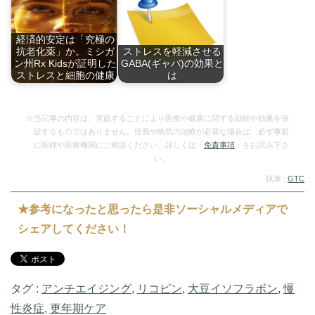
で…
の…
経済的安定は「究極の
抗老化薬」か。ミシガ
ストレスを軽減させる
ン州Rx Kidsが証明した
GABA(ギャバ)の効果と
ストレスと細胞の健康
は
ミシガン州の「Rx
最近、ストレスが多
…
い…
※当記事の内容は、実践することにより医療や健康に関する効能や効果を保
証するものではありません。怪我や病気の治療が必要な場合は、必ず事前
に医師や医療機関にご相談ください。詳しくは「
免責事項
」をお読み下さ
い。
執筆 :
GTC
★参考になったと思ったら是非ソーシャルメディアで
シェアしてください！
タグ :
アンチエイジング
,
リコピン
,
大豆イソフラボン
,
慢
性炎症
,
更年期ケア