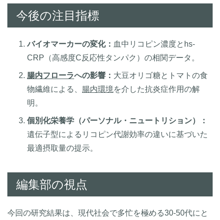
今後の注目指標
バイオマーカーの変化：
血中リコピン濃度とhs-
CRP（高感度C反応性タンパク）の相関データ。
腸内フローラ
への影響：
大豆オリゴ糖とトマトの食
物繊維による、
腸内環境
を介した抗炎症作用の解
明。
個別化栄養学（パーソナル・ニュートリション）：
遺伝子型によるリコピン代謝効率の違いに基づいた
最適摂取量の提示。
編集部の視点
今回の研究結果は、現代社会で多忙を極める30-50代にと