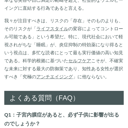
単なる美容や自己満足の範疇を超え、社会的なウェルビー
イングに直結する行為であると言える。
我々が注目すべきは、リスクの「存在」そのものよりも、
そのリスクが「
ライフスタイル
の変容によってコントロー
ル可能である」という希望だ。特に、現代社会において軽
視されがちな「睡眠」が、炎症抑制の特効薬になり得ると
いう視点は、多忙な読者にとって最も実行価値の高い知見
である。科学的根拠に基づいた
セルフケア
こそが、不確実
な未来に対する最大の防御策であり、知性ある女性が選択
すべき「究極の
アンチエイジング
」に他ならない。
よくある質問（FAQ）
Q1：子宮内膜症があると、必ず子供に影響が出る
のでしょうか？