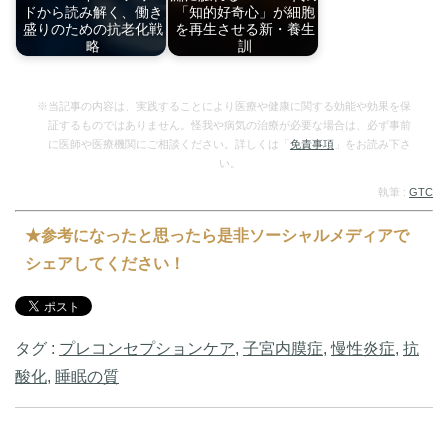
ドから読み解く、働き
「知的好奇心」が細胞
盛りのための抗老化戦
を再生させる新・養生
略
訓
2026年SRSアワ…
30-50代の心身の…
※当記事の内容は、実践することにより医療や健康に関する効能や効果を保
証するものではありません。怪我や病気の治療が必要な場合は、必ず事前
に医師や医療機関にご相談ください。詳しくは「
免責事項
」をお読み下さ
い。
執筆 :
GTC
★参考になったと思ったら是非ソーシャルメディアで
シェアしてください！
タグ :
プレコンセプションケア
,
子宮内膜症
,
慢性炎症
,
抗
酸化
,
睡眠の質