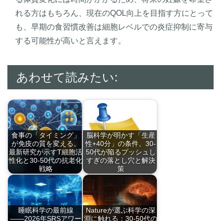
れる方はもちろん、現在のQOL向上を目指す方にとって
も、早期の食習慣改善は細胞レベルでの炎症抑制に寄与
する可能性が高いと言えます。
あわせて読みたい:
食事の「タイミング」
脳科学が明かす「生産
が免疫の質を変える。
性+40分」の条件。30-
最新研究が示すT細胞活
50代が陥るプッシュし
性化と30-50代の抗老化
すぎの落とし穴と解決
戦略
策
最新の免疫代謝学に
「昨日の自分」に勝
よ…
て…
睡眠科学の最前線
Natureが選ぶ科学の深
――2026年SRSアワー
淵に触れる：30-50代の