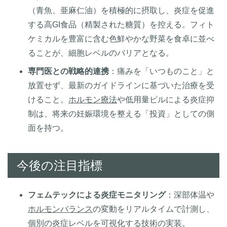
（青魚、亜麻仁油）を積極的に摂取し、炎症を促進
する高GI食品（精製された糖質）を控える。フィト
ケミカルを豊富に含む色鮮やかな野菜を食卓に並べ
ることが、細胞レベルのバリアとなる。
専門医との戦略的連携
：痛みを「いつものこと」と
放置せず、最新のガイドラインに基づいた治療を受
けること。
ホルモン療法
や低用量ピルによる炎症抑
制は、将来の妊娠環境を整える「投資」としての側
面を持つ。
今後の注目指標
フェムテックによる炎症モニタリング
：深部体温や
ホルモンバランス
の変動をリアルタイムで計測し、
個別の炎症レベルを可視化する技術の実装。