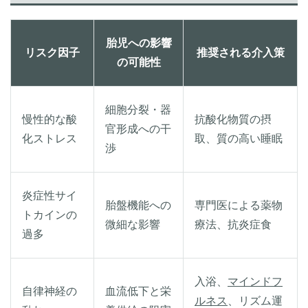
胎児への影響
リスク因子
推奨される介入策
の可能性
細胞分裂・器
慢性的な酸
抗酸化物質の摂
官形成への干
化ストレス
取、質の高い睡眠
渉
炎症性サイ
胎盤機能への
専門医による薬物
トカインの
微細な影響
療法、抗炎症食
過多
入浴、
マインドフ
自律神経の
血流低下と栄
ルネス
、リズム運