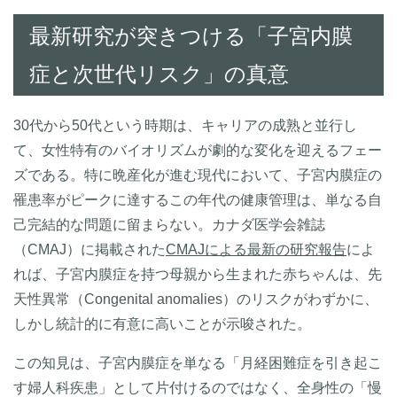
最新研究が突きつける「子宮内膜
症と次世代リスク」の真意
30代から50代という時期は、キャリアの成熟と並行し
て、女性特有のバイオリズムが劇的な変化を迎えるフェー
ズである。特に晩産化が進む現代において、子宮内膜症の
罹患率がピークに達するこの年代の健康管理は、単なる自
己完結的な問題に留まらない。カナダ医学会雑誌
（CMAJ）に掲載された
CMAJによる最新の研究報告
によ
れば、子宮内膜症を持つ母親から生まれた赤ちゃんは、先
天性異常（Congenital anomalies）のリスクがわずかに、
しかし統計的に有意に高いことが示唆された。
この知見は、子宮内膜症を単なる「月経困難症を引き起こ
す婦人科疾患」として片付けるのではなく、全身性の「慢