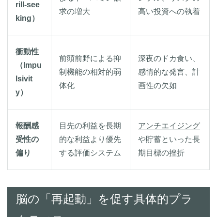
rill-see
求の増大
高い投資への執着
king）
衝動性
前頭前野による抑
深夜のドカ食い、
（Impu
制機能の相対的弱
感情的な発言、計
lsivit
体化
画性の欠如
y）
報酬感
目先の利益を長期
アンチエイジング
受性の
的な利益より優先
や貯蓄といった長
偏り
する評価システム
期目標の挫折
脳の「再起動」を促す具体的プラ