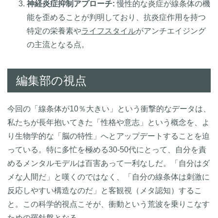
神経炎症抑制アプローチ:
慢性的な炎症が線条体の機
能を歪めることが判明しており、抗炎症作用を持つ
特定の栄養素や
ライフスタイル
がアンチエイジング
の主流となる点。
編集部の視点
今回の「線条体が10％大きい」という衝撃的なデータは、
私たちが長年抱いてきた「性格や意志」という概念を、よ
り生物学的な「脳の特性」へとアップデートすることを迫
っている。特に多忙を極める30-50代にとって、自分を責
めるメンタルモデルは百害あって一利なしだ。「自分はダ
メな人間だ」と嘆くのではなく、「自分の線条体は刺激に
反応しやすい構造なのだ」と客観視（メタ認知）するこ
と。この科学的視点こそが、衝動という荒波を乗りこなす
ための羅針盤となる。