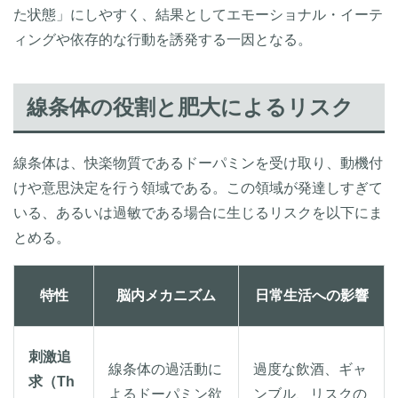
た状態」にしやすく、結果としてエモーショナル・イーテ
ィングや依存的な行動を誘発する一因となる。
線条体の役割と肥大によるリスク
線条体は、快楽物質であるドーパミンを受け取り、動機付
けや意思決定を行う領域である。この領域が発達しすぎて
いる、あるいは過敏である場合に生じるリスクを以下にま
とめる。
特性
脳内メカニズム
日常生活への影響
刺激追
線条体の過活動に
過度な飲酒、ギャ
求（Th
よるドーパミン欲
ンブル、リスクの