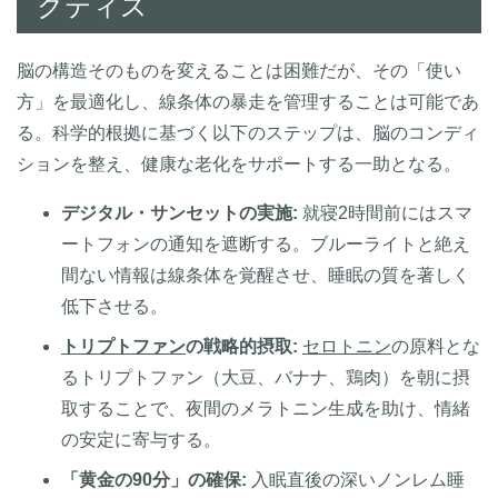
クティス
脳の構造そのものを変えることは困難だが、その「使い
方」を最適化し、線条体の暴走を管理することは可能であ
る。科学的根拠に基づく以下のステップは、脳のコンディ
ションを整え、健康な老化をサポートする一助となる。
デジタル・サンセットの実施:
就寝2時間前にはスマ
ートフォンの通知を遮断する。ブルーライトと絶え
間ない情報は線条体を覚醒させ、睡眠の質を著しく
低下させる。
トリプトファン
の戦略的摂取:
セロトニン
の原料とな
るトリプトファン（大豆、バナナ、鶏肉）を朝に摂
取することで、夜間のメラトニン生成を助け、情緒
の安定に寄与する。
「黄金の90分」の確保:
入眠直後の深いノンレム睡