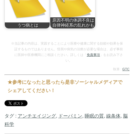
原因不明の体調不良は
うつ病とは
自律神経系の乱れかも
うつ病(鬱病、欝病)
季節の変わり目や、
…
朝…
※当記事の内容は、実践することにより医療や健康に関する効能や効果を保
証するものではありません。怪我や病気の治療が必要な場合は、必ず事前
に医師や医療機関にご相談ください。詳しくは「
免責事項
」をお読み下さ
い。
執筆 :
GTC
★参考になったと思ったら是非ソーシャルメディアで
シェアしてください！
タグ :
アンチエイジング
,
ドーパミン
,
睡眠の質
,
線条体
,
脳
科学