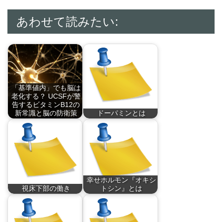
あわせて読みたい:
「基準値内」でも脳は
老化する？ UCSFが警
告するビタミンB12の
新常識と脳の防衛策
ドーパミンとは
健康診断で「異常な
ドーパミンは快感、
し…
や…
幸せホルモン『オキシ
視床下部の働き
トシン』とは
視床下部とは脳内に
オキシトシンは、脳
あ…
の…