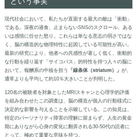
という事実
現代社会において、私たちが直面する最大の敵は「衝動」
である。深夜の過食、止まらないSNSのスクロール、ある
いは感情に任せた怒り。これらは単なる意志の弱さではな
く、脳の構造的な物理特性に起因している可能性が高い。
最新の研究により、他者への共感性が著しく低く、衝動的
な行動を繰り返す「サイコパス」的特性を持つ人々の脳に
おいて、報酬系の中核を担う
「線条体（striatum）」
が、
通常よりも平均して約10％大きいことが判明した。
120名の被験者を対象としたMRIスキャンと心理学的評価
を組み合わせたこの調査は、脳の構造が個人の行動様式に
決定的な影響を与えることを示唆している。この知見は、
特定のパーソナリティ障害の理解に留まらず、人生の黄金
期にありながら心身の変化に翻弄される30-50代の読者に
とって、極めて重要な意味を持つ。