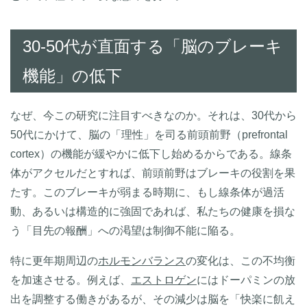
30-50代が直面する「脳のブレーキ
機能」の低下
なぜ、今この研究に注目すべきなのか。それは、30代から
50代にかけて、脳の「理性」を司る前頭前野（prefrontal
cortex）の機能が緩やかに低下し始めるからである。線条
体がアクセルだとすれば、前頭前野はブレーキの役割を果
たす。このブレーキが弱まる時期に、もし線条体が過活
動、あるいは構造的に強固であれば、私たちの健康を損な
う「目先の報酬」への渇望は制御不能に陥る。
特に更年期周辺の
ホルモンバランス
の変化は、この不均衡
を加速させる。例えば、
エストロゲン
にはドーパミンの放
出を調整する働きがあるが、その減少は脳を「快楽に飢え