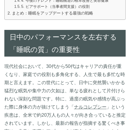
4. 今後のトレンド：睡眠構造の根本改善と美容健康
5. ピアサポート（当事者間支援）の役割
まとめ：睡眠をアップデートする最強の戦略
日中のパフォーマンスを左右する
「睡眠の質」の重要性
現代社会において、30代から50代はキャリアの責任が重
くなり、家庭での役割も多角化する、人生で最も多忙な時
期と言えます。この世代にとって、日中に突然襲いかかる
猛烈な眠気や集中力の欠如は、単なる疲れとして片付けら
れない深刻な問題です。特に、過度の眠気や感情が高ぶっ
た際に身体の力が抜けてしまう「
ナルコレプシー
」という
疾患は、全米で約20万人もの人々が向き合っていると推定
されています。しかし、最新の報告が指摘する驚くべき事