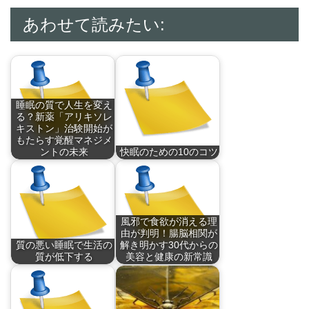
あわせて読みたい:
睡眠の質で人生を変え
る？新薬「アリキソレ
キストン」治験開始が
もたらす覚醒マネジメ
ントの未来
快眠のための10のコツ
30代から50代にこ…
現代の日本では、多
く…
風邪で食欲が消える理
由が判明！腸脳相関が
質の悪い睡眠で生活の
解き明かす30代からの
質が低下する
美容と健康の新常識
私たちは睡眠のこと
風邪を引くと食欲が
を…
消…