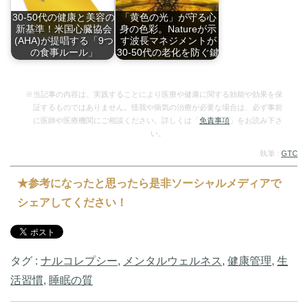
30-50代の健康と美容の
「黄色の光」が守る心
新基準！米国心臓協会
身の色彩。Natureが示
(AHA)が提唱する「9つ
す波長マネジメントが
の食事ルール」
30-50代の老化を防ぐ鍵
米国心臓協会
世界的学術誌Natu…
(AHA…
※当記事の内容は、実践することにより医療や健康に関する効能や効果を保
証するものではありません。怪我や病気の治療が必要な場合は、必ず事前
に医師や医療機関にご相談ください。詳しくは「
免責事項
」をお読み下さ
い。
執筆 :
GTC
★参考になったと思ったら是非ソーシャルメディアで
シェアしてください！
タグ :
ナルコレプシー
,
メンタルウェルネス
,
健康管理
,
生
活習慣
,
睡眠の質