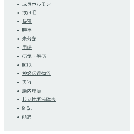
成長ホルモン
抜け毛
昼寝
時事
未分類
用語
病気・疾病
睡眠
神経伝達物質
美容
腸内環境
起立性調節障害
雑記
頭痛