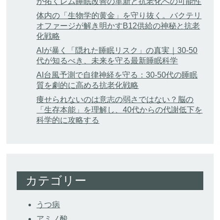
が拓くレム睡眠改善の革新と抗老化への可能性
体内の「生物学的黄金」を守り抜く。バクテリ
オファージが解き明かすB12供給の神秘と抗老
化戦略
AIが暴く「隠れた睡眠リスク」の真実｜30-50
代が知るべき、未来を守る最新睡眠科学
AI台風予測で自律神経を守る：30-50代の睡眠
質を劇的に高める抗老化戦略
痩せられないのは意志の弱さではない？脳の
「生存本能」を理解し、40代からの代謝低下を
科学的に攻略する
カテゴリー
うつ病
アミノ酸