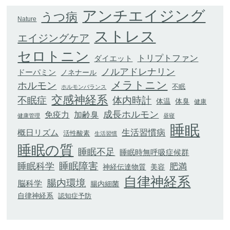
アンチエイジング
うつ病
Nature
ストレス
エイジングケア
セロトニン
トリプトファン
ダイエット
ノルアドレナリン
ドーパミン
ノネナール
メラトニン
ホルモン
不眠
ホルモンバランス
交感神経系
不眠症
体内時計
体臭
体温
健康
成長ホルモン
加齢臭
免疫力
健康管理
昼寝
睡眠
生活習慣病
概日リズム
活性酸素
生活習慣
睡眠の質
睡眠不足
睡眠時無呼吸症候群
睡眠科学
睡眠障害
肥満
神経伝達物質
美容
自律神経系
腸内環境
脳科学
腸内細菌
自律神経系
認知症予防