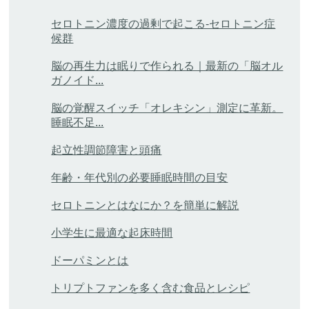
セロトニン濃度の過剰で起こる-セロトニン症
候群
脳の再生力は眠りで作られる｜最新の「脳オル
ガノイド...
脳の覚醒スイッチ「オレキシン」測定に革新。
睡眠不足...
起立性調節障害と頭痛
年齢・年代別の必要睡眠時間の目安
セロトニンとはなにか？を簡単に解説
小学生に最適な起床時間
ドーパミンとは
トリプトファンを多く含む食品とレシピ