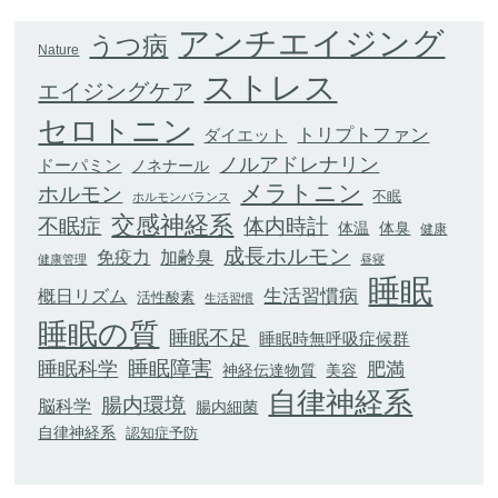
アンチエイジング
うつ病
Nature
ストレス
エイジングケア
セロトニン
トリプトファン
ダイエット
ノルアドレナリン
ドーパミン
ノネナール
メラトニン
ホルモン
不眠
ホルモンバランス
交感神経系
不眠症
体内時計
体臭
体温
健康
成長ホルモン
加齢臭
免疫力
健康管理
昼寝
睡眠
生活習慣病
概日リズム
活性酸素
生活習慣
睡眠の質
睡眠不足
睡眠時無呼吸症候群
睡眠科学
睡眠障害
肥満
神経伝達物質
美容
自律神経系
腸内環境
脳科学
腸内細菌
自律神経系
認知症予防