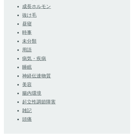
成長ホルモン
抜け毛
昼寝
時事
未分類
用語
病気・疾病
睡眠
神経伝達物質
美容
腸内環境
起立性調節障害
雑記
頭痛