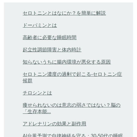
セロトニンとはなにか？を簡単に解説
ドーパミンとは
高齢者に必要な睡眠時間
起立性調節障害と体内時計
知らないうちに腸内環境が悪化する原因
セロトニン濃度の過剰で起こる-セロトニン症
候群
チロシンとは
痩せられないのは意志の弱さではない？脳の
「生存本能...
アドレナリンの効果と副作用
AI台風予測で自律神経を守る：30-50代の睡眠