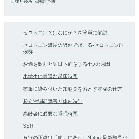
自律神経系
認知症予防
セロトニンとはなにか？を簡単に解説
セロトニン濃度の過剰で起こる-セロトニン症
候群
お酒を飲むと翌日下痢をする4つの原因
小学生に最適な起床時間
衣服に染み付いた加齢臭を落とす洗濯の仕方
起立性調節障害と体内時計
高齢者に必要な睡眠時間
SSRI
食欲の正体は「腸」にあり。Nature最新知見が