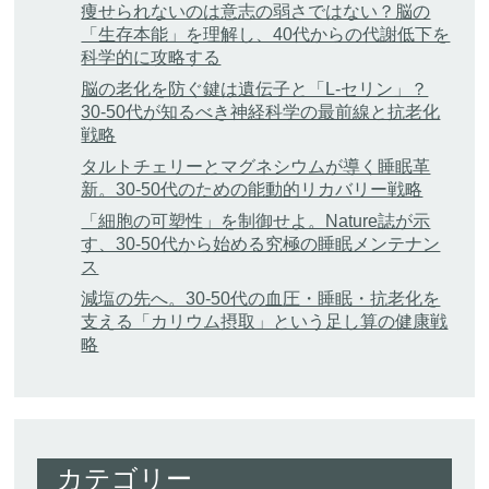
痩せられないのは意志の弱さではない？脳の
「生存本能」を理解し、40代からの代謝低下を
科学的に攻略する
脳の老化を防ぐ鍵は遺伝子と「L-セリン」？
30-50代が知るべき神経科学の最前線と抗老化
戦略
タルトチェリーとマグネシウムが導く睡眠革
新。30-50代のための能動的リカバリー戦略
「細胞の可塑性」を制御せよ。Nature誌が示
す、30-50代から始める究極の睡眠メンテナン
ス
減塩の先へ。30-50代の血圧・睡眠・抗老化を
支える「カリウム摂取」という足し算の健康戦
略
カテゴリー