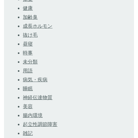
健康
加齢臭
成長ホルモン
抜け毛
昼寝
時事
未分類
用語
病気・疾病
睡眠
神経伝達物質
美容
腸内環境
起立性調節障害
雑記