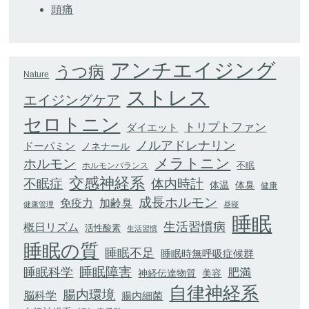
頭痛
アンチエイジング
うつ病
Nature
ストレス
エイジングケア
セロトニン
トリプトファン
ダイエット
ノルアドレナリン
ドーパミン
ノネナール
メラトニン
ホルモン
不眠
ホルモンバランス
交感神経系
不眠症
体内時計
体臭
体温
健康
成長ホルモン
加齢臭
免疫力
健康管理
昼寝
睡眠
生活習慣病
概日リズム
活性酸素
生活習慣
睡眠の質
睡眠不足
睡眠時無呼吸症候群
睡眠科学
睡眠障害
肥満
神経伝達物質
美容
自律神経系
腸内環境
脳科学
腸内細菌