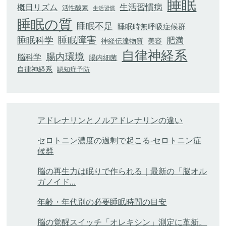
睡眠
生活習慣病
概日リズム
活性酸素
生活習慣
睡眠の質
睡眠不足
睡眠時無呼吸症候群
睡眠科学
睡眠障害
肥満
神経伝達物質
美容
自律神経系
腸内環境
脳科学
腸内細菌
自律神経系
認知症予防
アドレナリンとノルアドレナリンの違い
セロトニン濃度の過剰で起こる-セロトニン症
候群
脳の再生力は眠りで作られる｜最新の「脳オル
ガノイド...
年齢・年代別の必要睡眠時間の目安
脳の覚醒スイッチ「オレキシン」測定に革新。