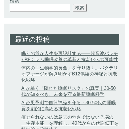
検索
検索
最近の投稿
眠りの質が人生を再設計する——超音波パッチ
が拓くレム睡眠改善の革新と抗老化への可能性
体内の「生物学的黄金」を守り抜く。バクテリ
オファージが解き明かすB12供給の神秘と抗老
化戦略
AIが暴く「隠れた睡眠リスク」の真実｜30-50
代が知るべき、未来を守る最新睡眠科学
AI台風予測で自律神経を守る：30-50代の睡眠
質を劇的に高める抗老化戦略
痩せられないのは意志の弱さではない？脳の
「生存本能」を理解し、40代からの代謝低下を