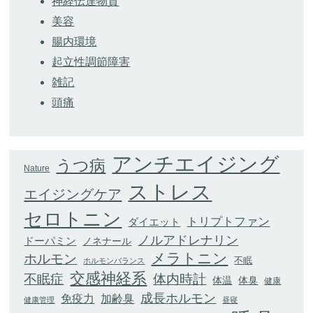
神経伝達物質
美容
腸内環境
起立性調節障害
雑記
頭痛
アンチエイジング
うつ病
Nature
ストレス
エイジングケア
セロトニン
トリプトファン
ダイエット
ノルアドレナリン
ドーパミン
ノネナール
メラトニン
ホルモン
不眠
ホルモンバランス
交感神経系
不眠症
体内時計
体臭
体温
健康
成長ホルモン
加齢臭
免疫力
健康管理
昼寝