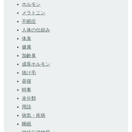
ホルモン
メラトニン
不眠症
人体の仕組み
体臭
健康
加齢臭
成長ホルモン
抜け毛
昼寝
時事
未分類
用語
病気・疾病
睡眠