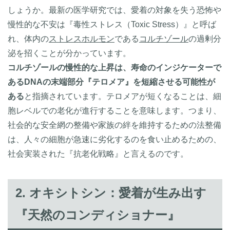
しょうか。最新の医学研究では、愛着の対象を失う恐怖や
慢性的な不安は『毒性ストレス（Toxic Stress）』と呼ば
れ、体内の
ストレスホルモン
である
コルチゾール
の過剰分
泌を招くことが分かっています。
コルチゾールの慢性的な上昇は、寿命のインジケーターで
あるDNAの末端部分『テロメア』を短縮させる可能性が
ある
と指摘されています。テロメアが短くなることは、細
胞レベルでの老化が進行することを意味します。つまり、
社会的な安全網の整備や家族の絆を維持するための法整備
は、人々の細胞が急速に劣化するのを食い止めるための、
社会実装された『抗老化戦略』と言えるのです。
2. オキシトシン：愛着が生み出す
『天然のコンディショナー』