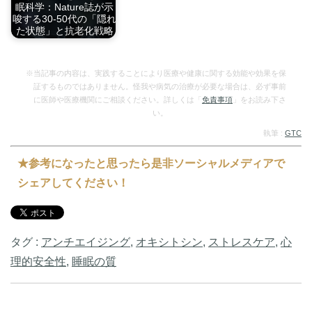
眠科学：Nature誌が示
唆する30-50代の「隠れ
た状態」と抗老化戦略
最新の物理学研究が
明…
※当記事の内容は、実践することにより医療や健康に関する効能や効果を保
証するものではありません。怪我や病気の治療が必要な場合は、必ず事前
に医師や医療機関にご相談ください。詳しくは「
免責事項
」をお読み下さ
い。
執筆 :
GTC
★参考になったと思ったら是非ソーシャルメディアで
シェアしてください！
タグ :
アンチエイジング
,
オキシトシン
,
ストレスケア
,
心
理的安全性
,
睡眠の質