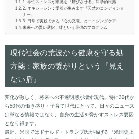
1. 毒性ストレスが細胞を『錆びさせる』科学的根拠
2. オキシトシン：愛着が生み出す『天然のコンディショ
ナー』
3. 日常で実践できる『心の充電』とエイジングケア
未来への賢い選択：絆という最強のプログラム
現代社会の荒波から健康を守る処
方箋：家族の繋がりという『見え
ない盾』
変化が激しく、将来への不透明感が増す現代。特に30代か
ら50代の働き盛り・子育て世代にとって、日々のニュース
は単なる情報ではなく、自身の生活を脅かすストレス要因
となり得ます。
最近、米国ではドナルド・トランプ氏が掲げる『米国史上