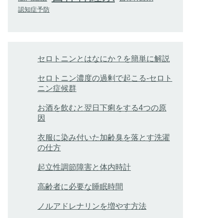
認知症予防
セロトニンとはなにか？を簡単に解説
セロトニン濃度の過剰で起こる-セロト
ニン症候群
お酒を飲むと翌日下痢をする4つの原
因
衣服に染み付いた加齢臭を落とす洗濯
の仕方
起立性調節障害と体内時計
高齢者に必要な睡眠時間
ノルアドレナリンを増やす方法