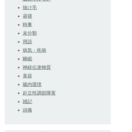
抜け毛
昼寝
時事
未分類
用語
病気・疾病
睡眠
神経伝達物質
美容
腸内環境
起立性調節障害
雑記
頭痛