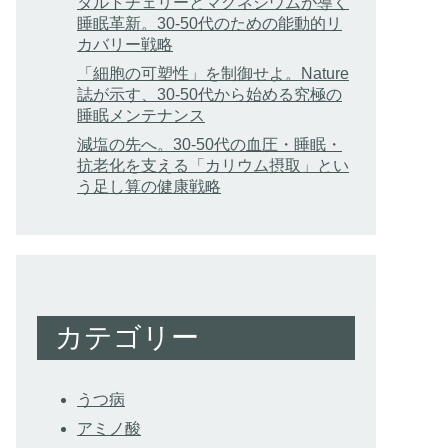
タルトチェリーとマグネシウムが導く
睡眠革新。30-50代のための能動的リ
カバリー戦略
「細胞の可塑性」を制御せよ。Nature
誌が示す、30-50代から始める究極の
睡眠メンテナンス
減塩の先へ。30-50代の血圧・睡眠・
抗老化を支える「カリウム摂取」とい
う足し算の健康戦略
カテゴリー
うつ病
アミノ酸