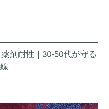
剤耐性｜30-50代が守る
衛線