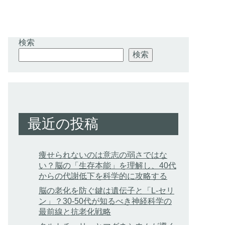
検索
検索
最近の投稿
痩せられないのは意志の弱さではな
い？脳の「生存本能」を理解し、40代
からの代謝低下を科学的に攻略する
脳の老化を防ぐ鍵は遺伝子と「L-セリ
ン」？30-50代が知るべき神経科学の
最前線と抗老化戦略