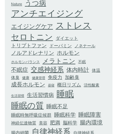
うつ病
Nature
アンチエイジング
ストレス
エイジングケア
セロトニン
ダイエット
トリプトファン
ドーパミン
ノネナール
ホルモン
ノルアドレナリン
メラトニン
不眠
ホルモンバランス
交感神経系
不眠症
体内時計
体温
加齢臭
免疫力
体臭
健康
健康管理
成長ホルモン
概日リズム
活性酸素
昼寝
睡眠
生活習慣病
生活習慣
睡眠の質
睡眠不足
睡眠科学
睡眠障害
睡眠時無呼吸症候群
腸内環境
肥満
脳科学
神経伝達物質
美容
自律神経系
腸内細菌
自律神経系