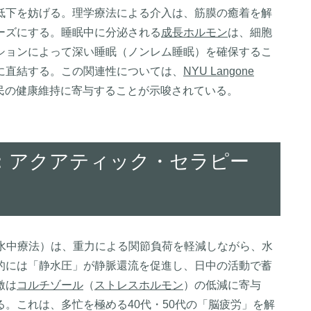
低下を妨げる。理学療法による介入は、筋膜の癒着を解
ーズにする。睡眠中に分泌される
成長ホルモン
は、細胞
ションによって深い睡眠（ノンレム睡眠）を確保するこ
に直結する。この関連性については、
NYU Langone
民の健康維持に寄与することが示唆されている。
化：アクアティック・セラピー
ー（水中療法）は、重力による関節負荷を軽減しながら、水
的には「静水圧」が静脈還流を促進し、日中の活動で蓄
激は
コルチゾール
（
ストレスホルモン
）の低減に寄与
。これは、多忙を極める40代・50代の「脳疲労」を解