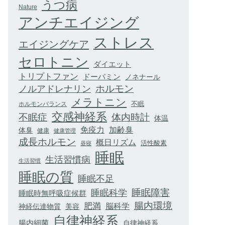
うつ病
Nature
アンチエイジング
ストレス
エイジングケア
セロトニン
ダイエット
トリプトファン
ドーパミン
ノネナール
ホルモン
ノルアドレナリン
メラトニン
不眠
ホルモンバランス
交感神経系
不眠症
体内時計
体温
加齢臭
免疫力
体臭
健康
健康管理
成長ホルモン
概日リズム
活性酸素
昼寝
睡眠
生活習慣病
生活習慣
睡眠の質
睡眠不足
睡眠科学
睡眠障害
睡眠時無呼吸症候群
腸内環境
肥満
脳科学
神経伝達物質
美容
自律神経系
腸内細菌
自律神経系