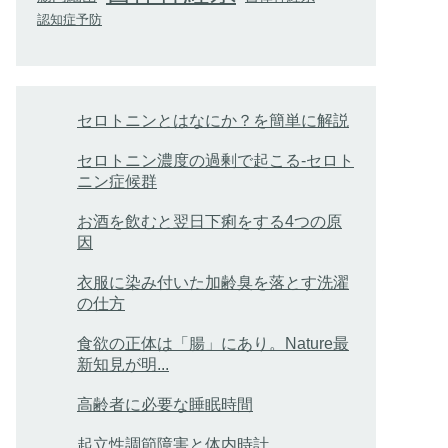
認知症予防
セロトニンとはなにか？を簡単に解説
セロトニン濃度の過剰で起こる-セロト
ニン症候群
お酒を飲むと翌日下痢をする4つの原
因
衣服に染み付いた加齢臭を落とす洗濯
の仕方
食欲の正体は「腸」にあり。Nature最
新知見が明...
高齢者に必要な睡眠時間
起立性調節障害と体内時計