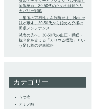
タルトチェリーとマグネシウムが導く
睡眠革新。30-50代のための能動的リ
カバリー戦略
「細胞の可塑性」を制御せよ。Nature
誌が示す、30-50代から始める究極の
睡眠メンテナンス
減塩の先へ。30-50代の血圧・睡眠・
抗老化を支える「カリウム摂取」とい
う足し算の健康戦略
カテゴリー
うつ病
アミノ酸