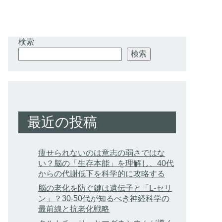
検索
検索
最近の投稿
痩せられないのは意志の弱さではな
い？脳の「生存本能」を理解し、40代
からの代謝低下を科学的に攻略する
脳の老化を防ぐ鍵は遺伝子と「L-セリ
ン」？30-50代が知るべき神経科学の
最前線と抗老化戦略