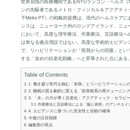
世界屈指の医療機関であるNYUランゴン・ヘルス（NYU
ンの先駆者であるメトロ・フィジカル＆アクアティック・セラピー（
下Metro PT）の戦略的提携は、現代のヘルスケ
ンスは、ニューヨーク州のロングアイランド、ニュ
において、高度な理学療法、作業療法、言語療法へ
は単なる拠点増設ではない。高度な学術的エビデン
で、リハビリテーションが「怪我からの回復」という狭
する「攻めの抗老化戦略」へと昇華された点にある
Table of Contents
1. 働き盛り世代を蝕む「未病」とリハビリテーション
2. 睡眠の質を劇的に変える「筋骨格系の再チューニン
3. 「水」の力が導く抗老化：アクアティック・セラピ
作業療法と言語療法による「脳と表情」のアンチエイ
4. エビデンスに基づいた安全性と信頼の確保
今後の注目指標
編集部の視点