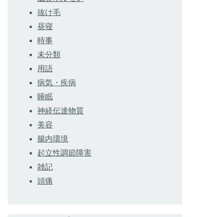
抜け毛
昼寝
時事
未分類
用語
病気・疾病
睡眠
神経伝達物質
美容
腸内環境
起立性調節障害
雑記
頭痛