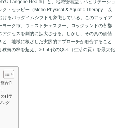
 Langone Health）と、地域密着型リハビリテーショ
Metro Physical & Aquatic Therapy、以
アにおけるパラダイムシフトを象徴している。このアライア
ーヨーク市、ウェストチェスター、ロックランドの各郡
のアクセスを劇的に拡大させる。しかし、その真の価値
スと、地域に根ざした実践的アプローチが融合すること
義の枠を超え、30-50代のQOL（生活の質）を最大化
。
の整合性
グ」
ーの科学
ジング