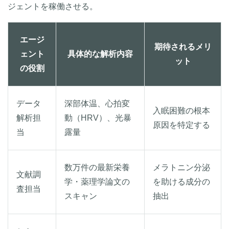
ジェントを稼働させる。
エージ
期待されるメリ
ェント
具体的な解析内容
ット
の役割
データ
深部体温、心拍変
入眠困難の根本
解析担
動（HRV）、光暴
原因を特定する
当
露量
数万件の最新栄養
メラトニン分泌
文献調
学・薬理学論文の
を助ける成分の
査担当
スキャン
抽出