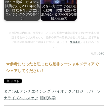
Nature掲載！ビスマス
試薬が拓く2030年の美
光を味方につける抗老
容・睡眠革命。次世代
化戦略：次世代太陽電
エイジングケアの幕開
池が変える30-50代の睡
け
眠と生命力
世界最高峰の科学誌
Nature誌に掲載…
…
※当記事の内容は、実践することにより医療や健康に関する効能や効果を保
証するものではありません。怪我や病気の治療が必要な場合は、必ず事前
に医師や医療機関にご相談ください。詳しくは「
免責事項
」をお読み下さ
い。
執筆 :
GTC
★参考になったと思ったら是非ソーシャルメディアで
シェアしてください！
タグ :
AI
,
アンチエイジング
,
バイオテクノロジー
,
パーソ
ナライズヘルスケア
,
睡眠科学