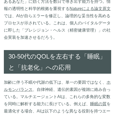
あるあなた」に効く方法を数日で導き出す能力を持つ。情
報の透明性と科学的根拠を重視する
Natureによる論文原文
では、AIが自らエラーを修正し、論理的な妥当性を高める
プロセスが示されている。これは、個人のバイタルデータ
に即した「プレシジョン・ヘルス（精密健康管理）」の社
会実装を加速させるだろう。
30-50代のQOLを左右する「睡眠」
と「抗老化」への応用
加齢に伴う不眠や代謝の低下は、単一の要因ではなく、
ホ
ルモンバランス
、自律神経、遺伝的素因が複雑に絡み合っ
ている。マルチエージェントAIは、これらの多角的な変数
を同時に解析する能力に長けている。例えば、
睡眠の質
を
最適化する場合、AIは以下のような異なる役割を持つエー