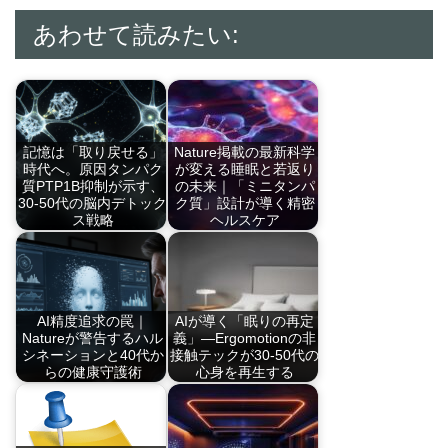
あわせて読みたい:
記憶は「取り戻せる」
Nature掲載の最新科学
時代へ。原因タンパク
が変える睡眠と若返り
質PTP1B抑制が示す、
の未来｜「ミニタンパ
30-50代の脳内デトック
ク質」設計が導く精密
ス戦略
ヘルスケア
アルツハイマー病の
『Nature』誌で…
鍵…
AI精度追求の罠｜
AIが導く「眠りの再定
Natureが警告するハル
義」―Ergomotionの非
シネーションと40代か
接触テックが30-50代の
らの健康守護術
心身を再生する
最新研究により、
睡眠は単なる休息で
AI…
は…