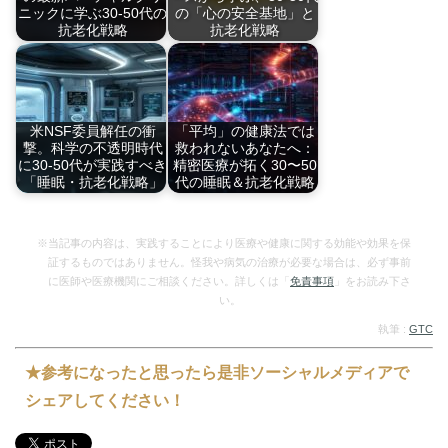
ニックに学ぶ30-50代の
の「心の安全基地」と
抗老化戦略
抗老化戦略
睡眠不足は単なる疲
現代社会の荒波から
れ…
健…
米NSF委員解任の衝
「平均」の健康法では
撃。科学の不透明時代
救われないあなたへ：
に30-50代が実践すべき
精密医療が拓く30〜50
「睡眠・抗老化戦略」
代の睡眠＆抗老化戦略
米NSFの諮問委員
30-50代の不調は…
全…
※当記事の内容は、実践することにより医療や健康に関する効能や効果を保
証するものではありません。怪我や病気の治療が必要な場合は、必ず事前
に医師や医療機関にご相談ください。詳しくは「
免責事項
」をお読み下さ
い。
執筆 :
GTC
★参考になったと思ったら是非ソーシャルメディアで
シェアしてください！