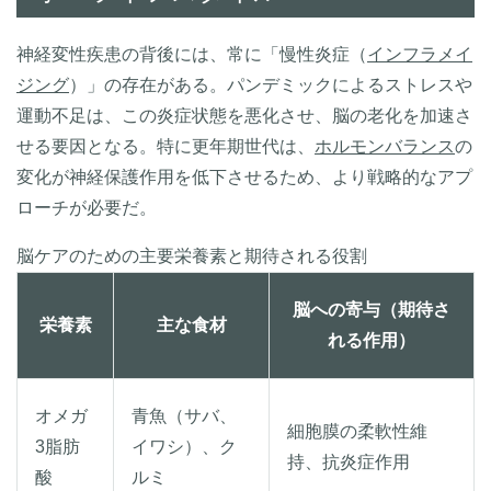
神経変性疾患の背後には、常に「慢性炎症（
インフラメイ
ジング
）」の存在がある。パンデミックによるストレスや
運動不足は、この炎症状態を悪化させ、脳の老化を加速さ
せる要因となる。特に更年期世代は、
ホルモンバランス
の
変化が神経保護作用を低下させるため、より戦略的なアプ
ローチが必要だ。
脳ケアのための主要栄養素と期待される役割
脳への寄与（期待さ
栄養素
主な食材
れる作用）
オメガ
青魚（サバ、
細胞膜の柔軟性維
3脂肪
イワシ）、ク
持、抗炎症作用
酸
ルミ