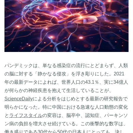
パンデミックは、単なる感染症の流行にとどまらず、人類
の脳に対する「静かなる侵攻」を浮き彫りにした。2021
年の最新データによれば、世界人口の43.1％、実に34億人
が何らかの神経疾患を抱えて生活していることが、
ScienceDaily
による分析をはじめとする最新の研究報告で
明らかになった。特に中国における急速な人口動態の変化
と
ライフスタイル
の変容は、脳卒中、認知症、パーキンソ
ン病の負担を増大させ続けている。この衝撃的な数字は、
働き盛りである30代から50代の日本人にとっても、決し