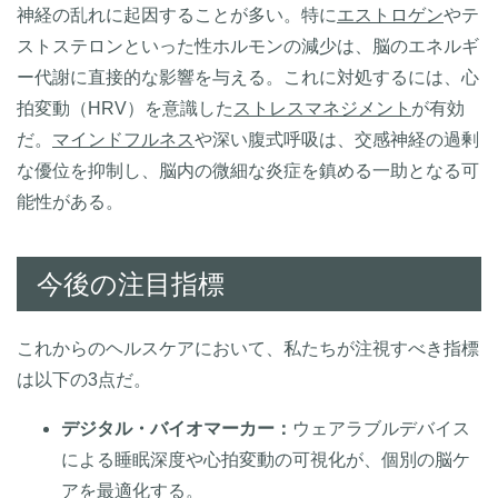
神経の乱れに起因することが多い。特に
エストロゲン
やテ
ストステロンといった性ホルモンの減少は、脳のエネルギ
ー代謝に直接的な影響を与える。これに対処するには、心
拍変動（HRV）を意識した
ストレスマネジメント
が有効
だ。
マインドフルネス
や深い腹式呼吸は、交感神経の過剰
な優位を抑制し、脳内の微細な炎症を鎮める一助となる可
能性がある。
今後の注目指標
これからのヘルスケアにおいて、私たちが注視すべき指標
は以下の3点だ。
デジタル・バイオマーカー：
ウェアラブルデバイス
による睡眠深度や心拍変動の可視化が、個別の脳ケ
アを最適化する。