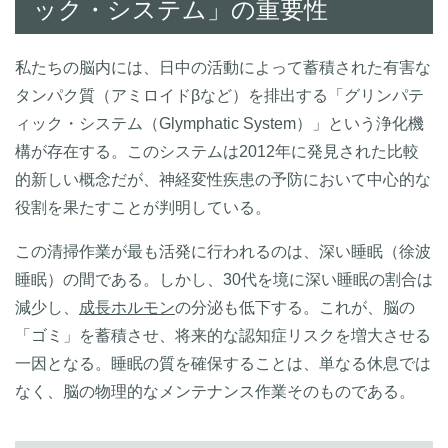
ック・システム」の重要性
私たちの脳内には、日中の活動によって蓄積された有害な
タンパク質（アミロイドβなど）を排出する「グリンパテ
ィック・システム（Glymphatic System）」という浄化機
構が存在する。このシステムは2012年に発見された比較
的新しい概念だが、神経変性疾患の予防において中心的な
役割を果たすことが判明している。
この清掃作業が最も活発に行われるのは、深い睡眠（徐波
睡眠）の間である。しかし、30代を境に深い睡眠の割合は
減少し、
成長ホルモン
の分泌も低下する。これが、脳の
「ゴミ」を蓄積させ、将来的な認知症リスクを増大させる
一因となる。睡眠の質を確保することは、単なる休息では
なく、脳の物理的なメンテナンス作業そのものである。