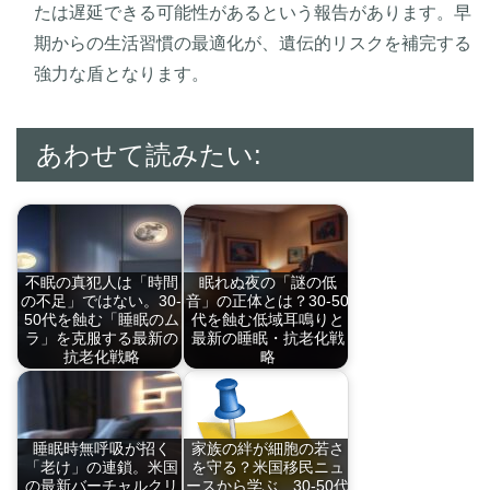
たは遅延できる可能性があるという報告があります。早
期からの生活習慣の最適化が、遺伝的リスクを補完する
強力な盾となります。
あわせて読みたい:
不眠の真犯人は「時間
眠れぬ夜の「謎の低
の不足」ではない。30-
音」の正体とは？30-50
50代を蝕む「睡眠のム
代を蝕む低域耳鳴りと
ラ」を克服する最新の
最新の睡眠・抗老化戦
抗老化戦略
略
慢性不眠症の本質は
世界で報告される謎
「…
の…
睡眠時無呼吸が招く
家族の絆が細胞の若さ
「老け」の連鎖。米国
を守る？米国移民ニュ
の最新バーチャルクリ
ースから学ぶ、30-50代