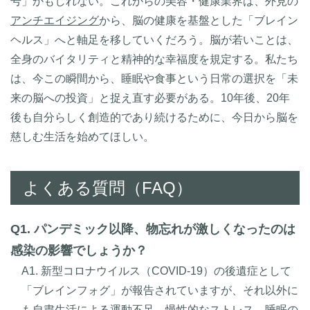
号」かもしれない。これからの美容・健康業界は、外見の
アンチエイジング
から、脳の健康を基盤とした「ブレイン
ヘルス」へと軸足を移していくだろう。脳が若いことは、
全身のバイタリティと精神的な幸福度を規定する。私たち
は、今この瞬間から、睡眠や食事という日常の選択を「未
来の脳への投資」と捉え直す必要がある。10年後、20年
後も自分らしく創造的であり続けるために、今日から脳を
慈しむ生活を始めてほしい。
よくある質問（FAQ）
Q1. パンデミック以降、物忘れが激しくなったのは
感染の影響でしょうか？
A1. 新型コロナウイルス（COVID-19）の後遺症として
「ブレインフォグ」が報告されていますが、それ以外に
も自粛生活による運動不足、慢性的なストレス、睡眠の