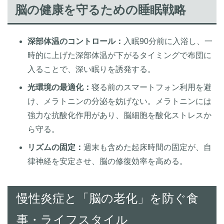
脳の健康を守るための睡眠戦略
深部体温のコントロール：
入眠90分前に入浴し、一
時的に上げた深部体温が下がるタイミングで布団に
入ることで、深い眠りを誘発する。
光環境の最適化：
寝る前のスマートフォン利用を避
け、メラトニンの分泌を妨げない。メラトニンには
強力な抗酸化作用があり、脳細胞を酸化ストレスか
ら守る。
リズムの固定：
週末も含めた起床時間の固定が、自
律神経を安定させ、脳の修復効率を高める。
慢性炎症と「脳の老化」を防ぐ食
事・ライフスタイル