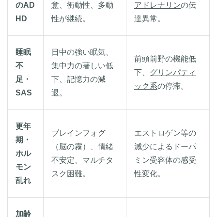
のAD
意、衝動性、多動
アドレナリン
の伝
HD
性が継続。
達異常。
睡眠
日中の強い眠気、
前頭前野の機能低
不
集中力の著しい低
下、
グリンパティ
足・
下、記憶力の減
ック系
の停滞。
SAS
退。
更年
ブレインフォグ
エストロゲン等の
期・
（脳の霧）、情緒
減少によるドーパ
ホル
不安定、マルチタ
ミン受容体の感受
モン
スク困難。
性変化。
乱れ
加齢