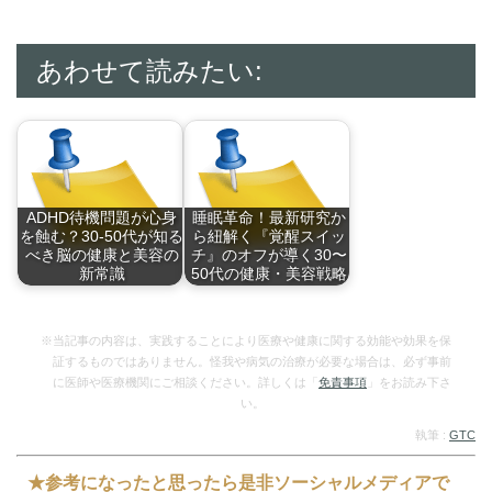
あわせて読みたい:
ADHD待機問題が心身
睡眠革命！最新研究か
を蝕む？30-50代が知る
ら紐解く『覚醒スイッ
べき脳の健康と美容の
チ』のオフが導く30〜
新常識
50代の健康・美容戦略
「永遠の停滞」が心
忙しい現代人へ贈る
身…
睡…
※当記事の内容は、実践することにより医療や健康に関する効能や効果を保
証するものではありません。怪我や病気の治療が必要な場合は、必ず事前
に医師や医療機関にご相談ください。詳しくは「
免責事項
」をお読み下さ
い。
執筆 :
GTC
★参考になったと思ったら是非ソーシャルメディアで