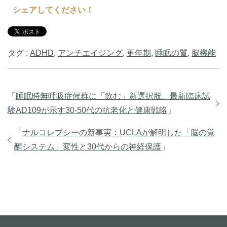
シェアしてください！
タグ :
ADHD
,
アンチエイジング
,
更年期
,
睡眠の質
,
脳機能
「
睡眠時無呼吸症候群に「飲む」新選択肢。最新臨床試
験AD109が示す30-50代の抗老化と健康戦略
」
「
ナルコレプシーの新事実：UCLAが解明した「脳の覚
醒システム」変性と30代からの神経保護
」