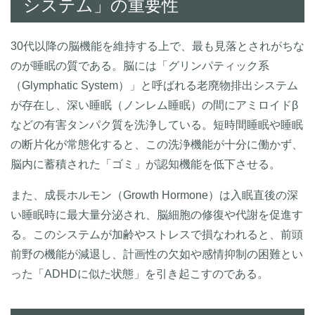
システム」の重要性
30代以降の脳機能を維持する上で、最も見落とされがちな
のが睡眠の質である。脳には「グリンパティック系
（Glymphatic System）」と呼ばれる老廃物排出システム
が存在し、深い睡眠（ノンレム睡眠）の間にアミロイドβ
などの有害タンパク質を洗浄している。短時間睡眠や睡眠
の断片化が常態化すると、この洗浄機能が十分に働かず、
脳内に蓄積された「ゴミ」が認知機能を低下させる。
また、成長ホルモン（Growth Hormone）は入眠直後の深
い睡眠時に最大量分泌され、脳細胞の修復や代謝を促進す
る。このシステムが加齢やストレスで損なわれると、前頭
前野の機能が減退し、計画性の欠如や感情抑制の困難とい
った「ADHDに似た状態」を引き起こすのである。