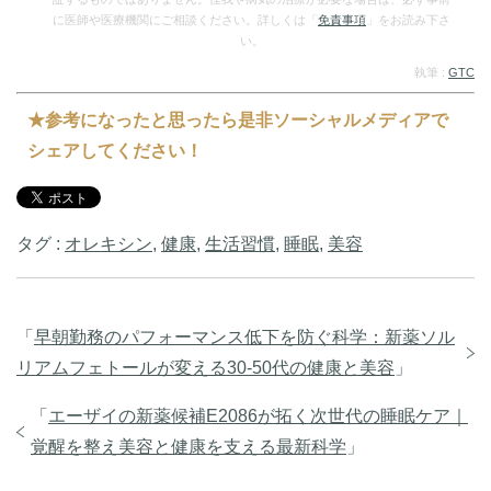
に医師や医療機関にご相談ください。詳しくは「
免責事項
」をお読み下さ
い。
執筆 :
GTC
★参考になったと思ったら是非ソーシャルメディアで
シェアしてください！
タグ :
オレキシン
,
健康
,
生活習慣
,
睡眠
,
美容
「
早朝勤務のパフォーマンス低下を防ぐ科学：新薬ソル
リアムフェトールが変える30-50代の健康と美容
」
「
エーザイの新薬候補E2086が拓く次世代の睡眠ケア｜
覚醒を整え美容と健康を支える最新科学
」