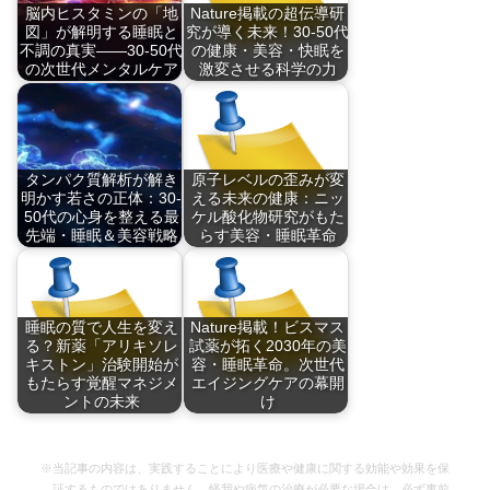
脳内ヒスタミンの「地
Nature掲載の超伝導研
図」が解明する睡眠と
究が導く未来！30-50代
不調の真実――30-50代
の健康・美容・快眠を
の次世代メンタルケア
激変させる科学の力
キングス・カレッ
未来の健やかさと快
ジ・…
眠…
タンパク質解析が解き
原子レベルの歪みが変
明かす若さの正体：30-
える未来の健康：ニッ
50代の心身を整える最
ケル酸化物研究がもた
先端・睡眠＆美容戦略
らす美容・睡眠革命
世界的タンパク質基
はじめに：なぜ物理
盤…
学…
睡眠の質で人生を変え
Nature掲載！ビスマス
る？新薬「アリキソレ
試薬が拓く2030年の美
キストン」治験開始が
容・睡眠革命。次世代
もたらす覚醒マネジメ
エイジングケアの幕開
ントの未来
け
30代から50代にこ…
世界最高峰の科学誌
…
※当記事の内容は、実践することにより医療や健康に関する効能や効果を保
証するものではありません。怪我や病気の治療が必要な場合は、必ず事前