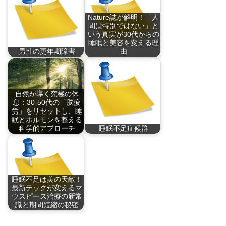
Nature誌が解明！「人
間は特別ではない」と
いう真実が30代からの
睡眠と美容を変える理
男性の更年期障害
由
『更年期障害』と言
Nature誌が投げ…
う…
自然が導く究極の休
息：30-50代の「脳疲
労」をリセットし、睡
眠とホルモンを整える
科学的アプローチ
睡眠不足症候群
30-50代の心身の…
睡眠不足症候群と
は、…
睡眠不足は美の天敵！
最新テックが変えるマ
ウスピース治療の新常
識と期間短縮の秘密
睡眠不足は美容と健