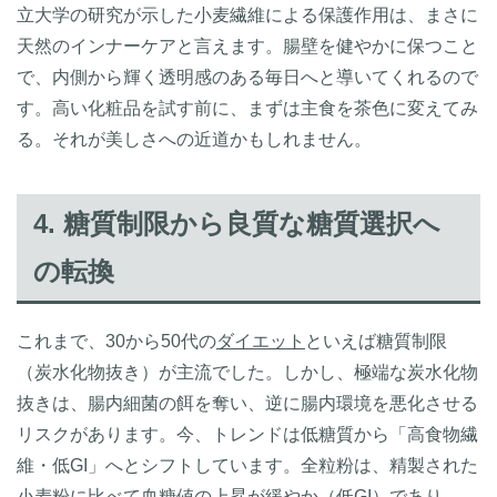
立大学の研究が示した小麦繊維による保護作用は、まさに
天然のインナーケアと言えます。腸壁を健やかに保つこと
で、内側から輝く透明感のある毎日へと導いてくれるので
す。高い化粧品を試す前に、まずは主食を茶色に変えてみ
る。それが美しさへの近道かもしれません。
4. 糖質制限から良質な糖質選択へ
の転換
これまで、30から50代の
ダイエット
といえば糖質制限
（炭水化物抜き）が主流でした。しかし、極端な炭水化物
抜きは、腸内細菌の餌を奪い、逆に腸内環境を悪化させる
リスクがあります。今、トレンドは低糖質から「高食物繊
維・低GI」へとシフトしています。全粒粉は、精製された
小麦粉に比べて血糖値の上昇が緩やか（低GI）であり、