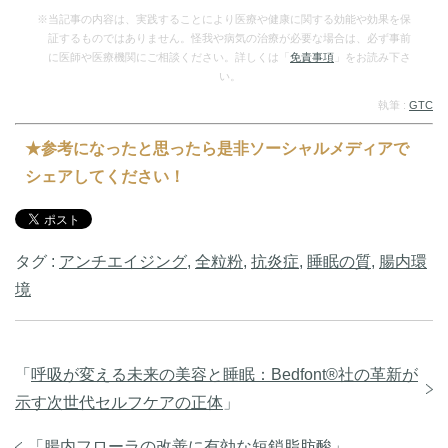
康…
※当記事の内容は、実践することにより医療や健康に関する効能や効果を保
証するものではありません。怪我や病気の治療が必要な場合は、必ず事前
に医師や医療機関にご相談ください。詳しくは「
免責事項
」をお読み下さ
い。
執筆 :
GTC
★参考になったと思ったら是非ソーシャルメディアで
シェアしてください！
タグ :
アンチエイジング
,
全粒粉
,
抗炎症
,
睡眠の質
,
腸内環
境
「
呼吸が変える未来の美容と睡眠：Bedfont®社の革新が
示す次世代セルフケアの正体
」
「
腸内フローラの改善に有効な短鎖脂肪酸
」