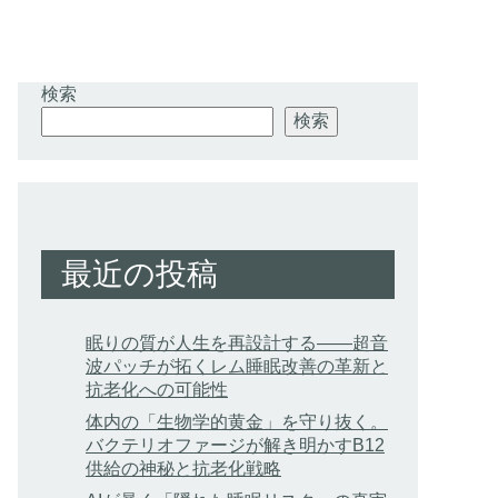
検索
検索
最近の投稿
眠りの質が人生を再設計する——超音
波パッチが拓くレム睡眠改善の革新と
抗老化への可能性
体内の「生物学的黄金」を守り抜く。
バクテリオファージが解き明かすB12
供給の神秘と抗老化戦略