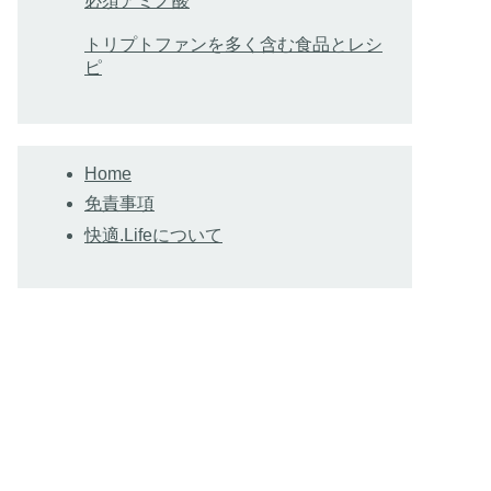
必須アミノ酸
トリプトファンを多く含む食品とレシ
ピ
Home
免責事項
快適.Lifeについて