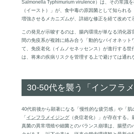
Salmonella Typhimurium virulenc
（イースト）」が、食中毒の原因菌として知られる「Salm
増強させるメカニズムが、詳細な修正を経て改めて
この発見が示唆するのは、腸内環境が単なる消化器
間の免疫系が複雑に絡み合う「動的なバイオネットワ
て、免疫老化（イムノセネッセンス）が進行する世
は、将来の疾病リスクを管理する上で避けては通れ
30-50代を襲う「インフ
40代前後から顕著になる「慢性的な疲労感」や「
「
インフラメイジング
（炎症老化）」が存在する。
真菌の異常増殖や細菌とのバランス崩壊は、腸壁の