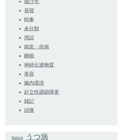
抜け毛
昼寝
時事
未分類
用語
病気・疾病
睡眠
神経伝達物質
美容
腸内環境
起立性調節障害
雑記
頭痛
うつ病
Nature