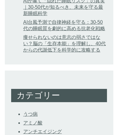
AIが暴く「隠れた睡眠リスク」の真実
｜30-50代が知るべき、未来を守る最
新睡眠科学
AI台風予測で自律神経を守る：30-50
代の睡眠質を劇的に高める抗老化戦略
痩せられないのは意志の弱さではな
い？脳の「生存本能」を理解し、40代
からの代謝低下を科学的に攻略する
カテゴリー
うつ病
アミノ酸
アンチエイジング