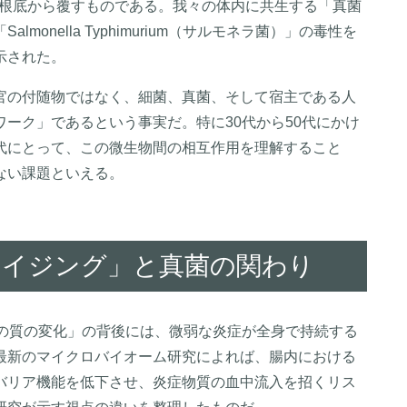
e）は、その常識を根底から覆すものである。我々の体内に共生する「真菌
onella Typhimurium（サルモネラ菌）」の毒性を
示された。
官の付随物ではなく、細菌、真菌、そして宿主である人
ーク」であるという事実だ。特に30代から50代にかけ
代にとって、この微生物間の相互作用を理解すること
ない課題といえる。
ラメイジング」と真菌の関わり
肌の質の変化」の背後には、微弱な炎症が全身で持続する
最新のマイクロバイオーム研究によれば、腸内における
バリア機能を低下させ、炎症物質の血中流入を招くリス