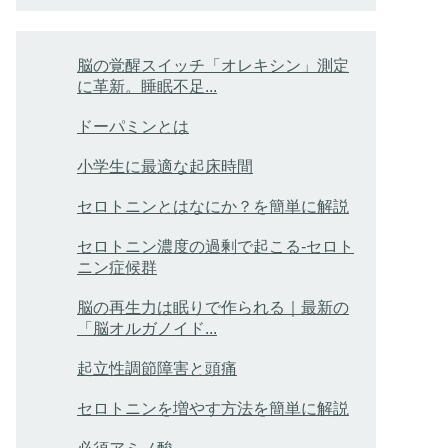
脳の覚醒スイッチ「オレキシン」測定
に革新。睡眠不足...
ドーパミンとは
小学生に最適な起床時間
セロトニンとはなにか？を簡単に解説
セロトニン濃度の過剰で起こる-セロト
ニン症候群
脳の再生力は眠りで作られる｜最新の
「脳オルガノイド...
起立性調節障害と頭痛
セロトニンを増やす方法を簡単に解説