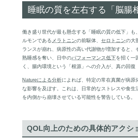
睡眠の質を左右する「脳腸
働き盛り世代が最も懸念する「睡眠の質の低下」も
ルモンである
メラトニン
の前駆体、
セロトニン
の大
ランスが崩れ、病原性の高い代謝物が増加すると、
熟睡感を奪い、日中の
パフォーマンス低下
を招く一
く、腸内環境という「根源」への介入が、真の回復
Natureによる分析
によれば、特定の常在真菌が病原
な影響を及ぼす。これは、日常的なストレスや食生
を内側から崩壊させている可能性を警告している。
QOL向上のための具体的アクシ