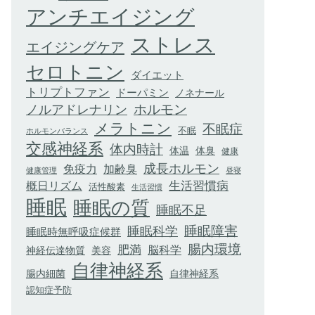
アンチエイジング
ストレス
エイジングケア
セロトニン
ダイエット
トリプトファン
ドーパミン
ノネナール
ホルモン
ノルアドレナリン
メラトニン
不眠症
不眠
ホルモンバランス
交感神経系
体内時計
体臭
体温
健康
成長ホルモン
加齢臭
免疫力
健康管理
昼寝
生活習慣病
概日リズム
活性酸素
生活習慣
睡眠
睡眠の質
睡眠不足
睡眠科学
睡眠障害
睡眠時無呼吸症候群
腸内環境
肥満
脳科学
神経伝達物質
美容
自律神経系
腸内細菌
自律神経系
認知症予防