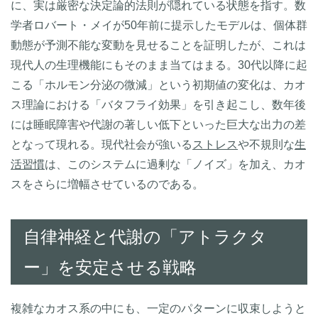
に、実は厳密な決定論的法則が隠れている状態を指す。数
学者ロバート・メイが50年前に提示したモデルは、個体群
動態が予測不能な変動を見せることを証明したが、これは
現代人の生理機能にもそのまま当てはまる。30代以降に起
こる「ホルモン分泌の微減」という初期値の変化は、カオ
ス理論における「バタフライ効果」を引き起こし、数年後
には睡眠障害や代謝の著しい低下といった巨大な出力の差
となって現れる。現代社会が強いる
ストレス
や不規則な
生
活習慣
は、このシステムに過剰な「ノイズ」を加え、カオ
スをさらに増幅させているのである。
自律神経と代謝の「アトラクタ
ー」を安定させる戦略
複雑なカオス系の中にも、一定のパターンに収束しようと