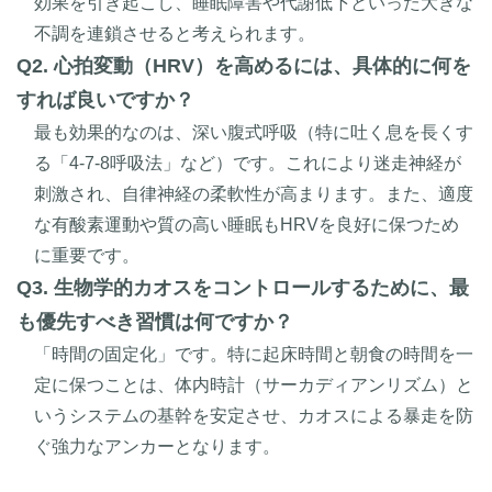
効果を引き起こし、睡眠障害や代謝低下といった大きな
不調を連鎖させると考えられます。
Q2. 心拍変動（HRV）を高めるには、具体的に何を
すれば良いですか？
最も効果的なのは、深い腹式呼吸（特に吐く息を長くす
る「4-7-8呼吸法」など）です。これにより迷走神経が
刺激され、自律神経の柔軟性が高まります。また、適度
な有酸素運動や質の高い睡眠もHRVを良好に保つため
に重要です。
Q3. 生物学的カオスをコントロールするために、最
も優先すべき習慣は何ですか？
「時間の固定化」です。特に起床時間と朝食の時間を一
定に保つことは、体内時計（サーカディアンリズム）と
いうシステムの基幹を安定させ、カオスによる暴走を防
ぐ強力なアンカーとなります。