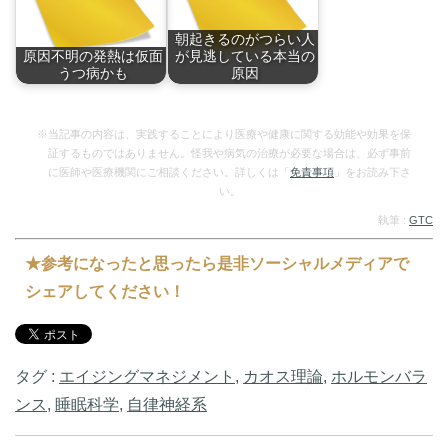
朝起きるのがつらい人
原因不明の発熱は仮面
が見逃している本当の
うつ病かも
原因
仮面うつ病とは、う
朝起きるのがつら
つ…
い。…
※当記事の内容は、実践することにより医療や健康に関する効能や効果を保
証するものではありません。怪我や病気の治療が必要な場合は、必ず事前
に医師や医療機関にご相談ください。詳しくは「
免責事項
」をお読み下さ
い。
執筆 :
GTC
★参考になったと思ったら是非ソーシャルメディアで
シェアしてください！
タグ :
エイジングマネジメント
,
カオス理論
,
ホルモンバラ
ンス
,
睡眠科学
,
自律神経系