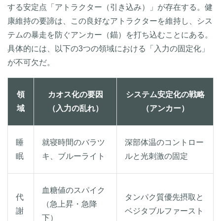
する安定点「アトラクター（引き込み）」が存在する。健
康維持の要諦は、この良好なアトラクターを維持し、シス
テムの暴走を防ぐアンカー（錨）を打ち込むことにある。
具体的には、以下の3つの領域における「入力の固定化」
が不可欠だ。
領
カオス化の要因
システム安定化の戦略
域
（入力の乱れ）
（アンカー）
睡
就寝時間のバラツ
深部体温のコントロー
眠
キ、ブルーライト
ルと光刺激の固定
血糖値のスパイク
代
タンパク質優先摂取と
（急上昇・急降
謝
ベジタブルファースト
下）