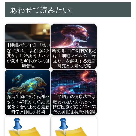
あわせて読みたい:
【睡眠×抗老化】「抜け
ない疲れ」は老化の予
断食3日目の劇的変化と
兆か。FDA認可リング
は？細胞レベルの「若
が変える40代からの健
返り」を解明する最新
康管理
研究と抗老化戦略
30-50代の「蓄積…
最新の研究で、断食
開…
深海生物に学ぶ代謝ハ
「平均」の健康法では
ック：40代からの細胞
救われないあなたへ：
老化を食い止める最新
精密医療が拓く30〜50
科学と睡眠の技術
代の睡眠＆抗老化戦略
深海生物ダイオウグ
30-50代の不調は…
ソ…