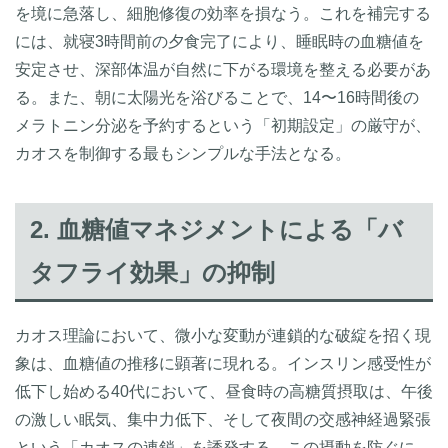
を境に急落し、細胞修復の効率を損なう。これを補完する
には、就寝3時間前の夕食完了により、睡眠時の血糖値を
安定させ、深部体温が自然に下がる環境を整える必要があ
る。また、朝に太陽光を浴びることで、14〜16時間後の
メラトニン分泌を予約するという「初期設定」の厳守が、
カオスを制御する最もシンプルな手法となる。
2. 血糖値マネジメントによる「バ
タフライ効果」の抑制
カオス理論において、微小な変動が連鎖的な破綻を招く現
象は、血糖値の推移に顕著に現れる。インスリン感受性が
低下し始める40代において、昼食時の高糖質摂取は、午後
の激しい眠気、集中力低下、そして夜間の交感神経過緊張
という「カオスの連鎖」を誘発する。この摂動を防ぐに