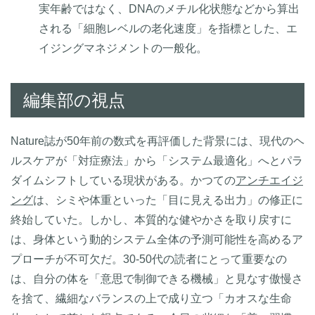
実年齢ではなく、DNAのメチル化状態などから算出
される「細胞レベルの老化速度」を指標とした、エ
イジングマネジメントの一般化。
編集部の視点
Nature誌が50年前の数式を再評価した背景には、現代のヘ
ルスケアが「対症療法」から「システム最適化」へとパラ
ダイムシフトしている現状がある。かつての
アンチエイジ
ング
は、シミや体重といった「目に見える出力」の修正に
終始していた。しかし、本質的な健やかさを取り戻すに
は、身体という動的システム全体の予測可能性を高めるア
プローチが不可欠だ。30-50代の読者にとって重要なの
は、自分の体を「意思で制御できる機械」と見なす傲慢さ
を捨て、繊細なバランスの上で成り立つ「カオスな生命