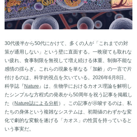
30代後半から50代にかけて、多くの人が「これまでの対
策が通用しない」という壁に直面する。一晩寝ても取れな
い疲れ、食事制限を無視して増え続ける体重、制御不能な
感情の揺らぎ。これらの現象を単なる「加齢」の一言で片
付けるのは、科学的視点を欠いている。2026年6月8日、
科学誌『
Nature
』は、生物学におけるカオス理論を解明し
たシンプルな方程式の発表から50周年を祝う記事を掲載し
た（
Nature誌による分析
）。この記事が示唆するのは、私
たちの身体という複雑なシステムは、初期値のわずかな変
化で劇的な変貌を遂げる「カオス」の性質を持っていると
いう事実だ。