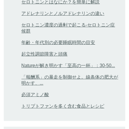
セロトニンとはなにか？を簡単に解説
アドレナリンとノルアドレナリンの違い
セロトニン濃度の過剰で起こる-セロトニン症
候群
年齢・年代別の必要睡眠時間の目安
起立性調節障害と頭痛
Natureが解き明かす「至高の一杯」：30-50...
「報酬系」の暴走を制御せよ。線条体の肥大が
明かす、...
必須アミノ酸
トリプトファンを多く含む食品とレシピ