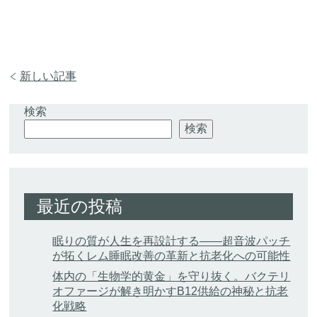
新しい記事
検索
検索
最近の投稿
眠りの質が人生を再設計する——超音波パッチ
が拓くレム睡眠改善の革新と抗老化への可能性
体内の「生物学的黄金」を守り抜く。バクテリ
オファージが解き明かすB12供給の神秘と抗老
化戦略