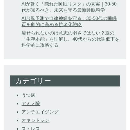
AIが暴く「隠れた睡眠リスク」の真実｜30-50
代が知るべき、未来を守る最新睡眠科学
AI台風予測で自律神経を守る：30-50代の睡眠
質を劇的に高める抗老化戦略
痩せられないのは意志の弱さではない？脳の
「生存本能」を理解し、40代からの代謝低下を
科学的に攻略する
カテゴリー
うつ病
アミノ酸
アンチエイジング
オキシトシン
ストレス