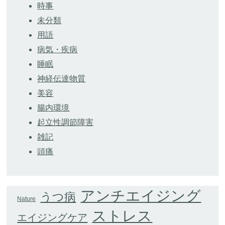
時事
未分類
用語
病気・疾病
睡眠
神経伝達物質
美容
腸内環境
起立性調節障害
雑記
頭痛
アンチエイジング
うつ病
Nature
ストレス
エイジングケア