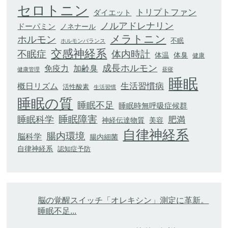
セロトニン
トリプトファン
ダイエット
ノルアドレナリン
ドーパミン
ノネナール
メラトニン
ホルモン
不眠
ホルモンバランス
交感神経系
不眠症
体内時計
体臭
体温
健康
成長ホルモン
加齢臭
免疫力
健康管理
昼寝
睡眠
生活習慣病
概日リズム
活性酸素
生活習慣
睡眠の質
睡眠不足
睡眠時無呼吸症候群
睡眠科学
睡眠障害
肥満
神経伝達物質
美容
自律神経系
腸内環境
脳科学
腸内細菌
自律神経系
認知症予防
脳の覚醒スイッチ「オレキシン」測定に革新。
睡眠不足...