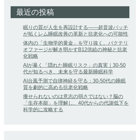
最近の投稿
眠りの質が人生を再設計する——超音波パッチ
が拓くレム睡眠改善の革新と抗老化への可能性
体内の「生物学的黄金」を守り抜く。バクテリ
オファージが解き明かすB12供給の神秘と抗老
化戦略
AIが暴く「隠れた睡眠リスク」の真実｜30-50
代が知るべき、未来を守る最新睡眠科学
AI台風予測で自律神経を守る：30-50代の睡眠
質を劇的に高める抗老化戦略
痩せられないのは意志の弱さではない？脳の
「生存本能」を理解し、40代からの代謝低下を
科学的に攻略する