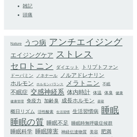
雑記
頭痛
アンチエイジング
うつ病
Nature
ストレス
エイジングケア
セロトニン
トリプトファン
ダイエット
ノルアドレナリン
ドーパミン
ノネナール
メラトニン
ホルモン
不眠
ホルモンバランス
交感神経系
不眠症
体内時計
体臭
体温
健康
成長ホルモン
加齢臭
免疫力
健康管理
昼寝
睡眠
生活習慣病
概日リズム
活性酸素
生活習慣
睡眠の質
睡眠不足
睡眠時無呼吸症候群
睡眠科学
睡眠障害
肥満
神経伝達物質
美容