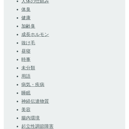
人体の仕組み
体臭
健康
加齢臭
成長ホルモン
抜け毛
昼寝
時事
未分類
用語
病気・疾病
睡眠
神経伝達物質
美容
腸内環境
起立性調節障害