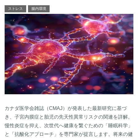
ストレス
腸内環境
カナダ医学会雑誌（CMAJ）が発表した最新研究に基づ
き、子宮内膜症と胎児の先天性異常リスクの関連を詳解。
慢性炎症を抑え、次世代へ健康を繋ぐための「睡眠科学」
と「抗酸化アプローチ」を専門家が提言します。将来の健