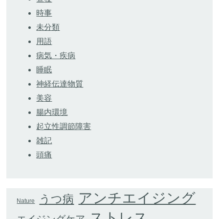
時事
未分類
用語
病気・疾病
睡眠
神経伝達物質
美容
腸内環境
起立性調節障害
雑記
頭痛
アンチエイジング
うつ病
Nature
ストレス
エイジングケア