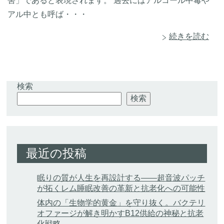
害」であると表現されます。 過去にはアルコール中毒や
アル中とも呼ば・・・
続きを読む
検索
検索
最近の投稿
眠りの質が人生を再設計する——超音波パッチ
が拓くレム睡眠改善の革新と抗老化への可能性
体内の「生物学的黄金」を守り抜く。バクテリ
オファージが解き明かすB12供給の神秘と抗老
化戦略