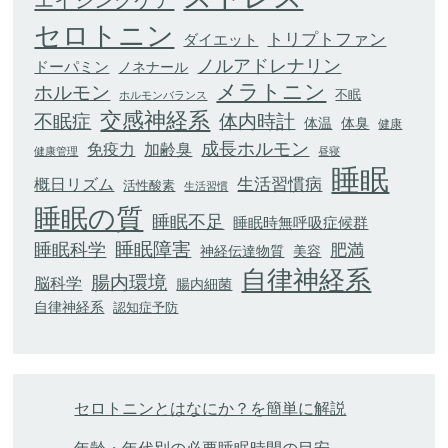
セロトニン
トリプトファン
ダイエット
ノルアドレナリン
ドーパミン
ノネナール
メラトニン
ホルモン
不眠
ホルモンバランス
交感神経系
不眠症
体内時計
体臭
体温
健康
成長ホルモン
加齢臭
免疫力
健康管理
昼寝
睡眠
生活習慣病
概日リズム
活性酸素
生活習慣
睡眠の質
睡眠不足
睡眠時無呼吸症候群
睡眠科学
睡眠障害
肥満
神経伝達物質
美容
自律神経系
腸内環境
脳科学
腸内細菌
自律神経系
認知症予防
セロトニンとはなにか？を簡単に解説