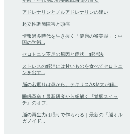
年齢・年代別の必要睡眠時間の目安
アドレナリンとノルアドレナリンの違い
起立性調節障害と頭痛
情報過多時代を生き抜く「健康の審美眼」：中
国の学術...
セロトニン不足の原因と症状、解消法
ストレスの解消には甘いものを食べてセロトニ
ンを出す...
脳の若返りは鼻から。テキサスA&M大が解...
睡眠革命！最新研究から紐解く『覚醒スイッ
チ』のオフ...
脳の再生力は眠りで作られる｜最新の「脳オル
ガノイド...