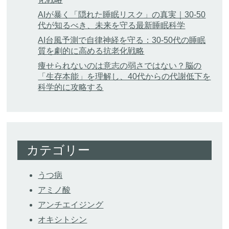
AIが暴く「隠れた睡眠リスク」の真実｜30-50
代が知るべき、未来を守る最新睡眠科学
AI台風予測で自律神経を守る：30-50代の睡眠
質を劇的に高める抗老化戦略
痩せられないのは意志の弱さではない？脳の
「生存本能」を理解し、40代からの代謝低下を
科学的に攻略する
カテゴリー
うつ病
アミノ酸
アンチエイジング
オキシトシン