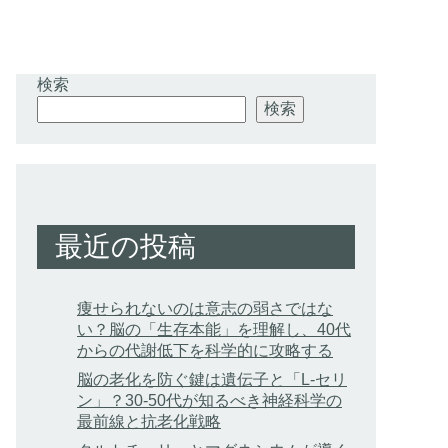
検索
検索
最近の投稿
痩せられないのは意志の弱さではな
い？脳の「生存本能」を理解し、40代
からの代謝低下を科学的に攻略する
脳の老化を防ぐ鍵は遺伝子と「L-セリ
ン」？30-50代が知るべき神経科学の
最前線と抗老化戦略