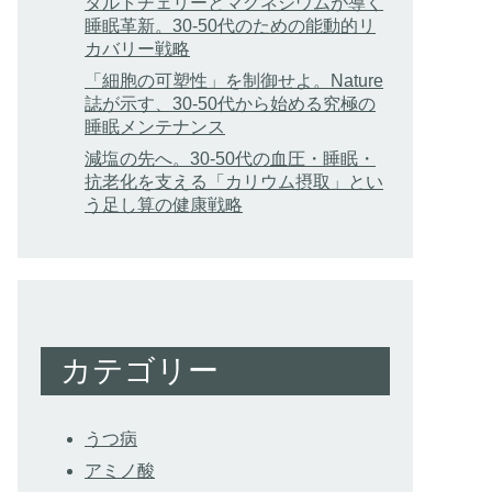
タルトチェリーとマグネシウムが導く
睡眠革新。30-50代のための能動的リ
カバリー戦略
「細胞の可塑性」を制御せよ。Nature
誌が示す、30-50代から始める究極の
睡眠メンテナンス
減塩の先へ。30-50代の血圧・睡眠・
抗老化を支える「カリウム摂取」とい
う足し算の健康戦略
カテゴリー
うつ病
アミノ酸