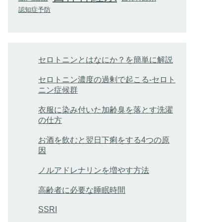
認知症予防
セロトニンとはなにか？を簡単に解説
セロトニン濃度の過剰で起こる-セロト
ニン症候群
衣服に染み付いた加齢臭を落とす洗濯
の仕方
お酒を飲むと翌日下痢をする4つの原
因
ノルアドレナリンを増やす方法
高齢者に必要な睡眠時間
SSRI