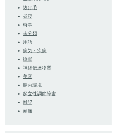
抜け毛
昼寝
時事
未分類
用語
病気・疾病
睡眠
神経伝達物質
美容
腸内環境
起立性調節障害
雑記
頭痛