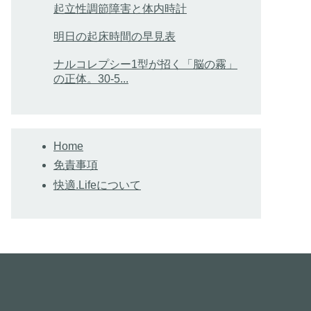
起立性調節障害と体内時計
明日の起床時間の早見表
ナルコレプシー1型が招く「脳の霧」
の正体。30-5...
Home
免責事項
快適.Lifeについて