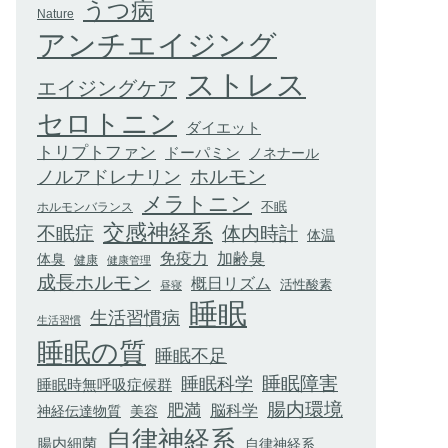
うつ病
Nature
アンチエイジング
ストレス
エイジングケア
セロトニン
ダイエット
トリプトファン
ドーパミン
ノネナール
ホルモン
ノルアドレナリン
メラトニン
不眠
ホルモンバランス
交感神経系
不眠症
体内時計
体温
加齢臭
免疫力
体臭
健康
健康管理
成長ホルモン
概日リズム
活性酸素
昼寝
睡眠
生活習慣病
生活習慣
睡眠の質
睡眠不足
睡眠科学
睡眠障害
睡眠時無呼吸症候群
腸内環境
肥満
脳科学
神経伝達物質
美容
自律神経系
腸内細菌
自律神経系