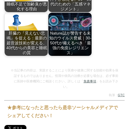
睡眠不足で加齢臭が悪
代のための「五感マネ
化する理由
ジメント」
40歳前後になると
「目を閉じればよく
発…
聞…
肝臓の『見えない悲
Nature誌が警告する未
鳴』を捉える：最新の
知のウイルス脅威｜30-
超音波技術が変える、
50代が備えるべき「最
40代からの美容と睡眠
強の免疫レジリエン
の質
ス」
肝臓の『見えない悲
『Nature』が報…
鳴…
※当記事の内容は、実践することにより医療や健康に関する効能や効果を保
証するものではありません。怪我や病気の治療が必要な場合は、必ず事前
に医師や医療機関にご相談ください。詳しくは「
免責事項
」をお読み下さ
い。
執筆 :
GTC
★参考になったと思ったら是非ソーシャルメディアで
シェアしてください！