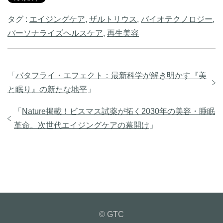
タグ :
エイジングケア
,
ザルトリウス
,
バイオテクノロジー
,
パーソナライズヘルスケア
,
再生美容
「
バタフライ・エフェクト：最新科学が解き明かす『美
と眠り』の新たな地平
」
「
Nature掲載！ビスマス試薬が拓く2030年の美容・睡眠
革命。次世代エイジングケアの幕開け
」
© GTC