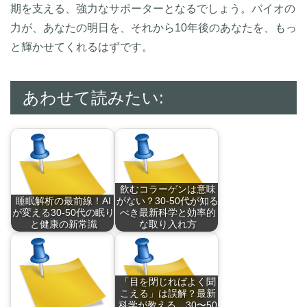
期を支える、強力なサポーターとなるでしょう。バイオの
力が、あなたの明日を、それから10年後のあなたを、もっ
と輝かせてくれるはずです。
あわせて読みたい:
飲むコラーゲンは意味
睡眠解析の最前線！AI
がない？30-50代が知る
が変える30-50代の眠り
べき最新科学と効率的
と健康の新常識
な取り入れ方
睡眠解析の現場で進
1. 30代から始ま…
む…
「目を閉じればよく聞
こえる」は誤解？最新
科学が教える、30〜50