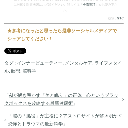
に医師や医療機関にご相談ください。詳しくは「
免責事項
」をお読み下さ
い。
執筆 :
GTC
★参考になったと思ったら是非ソーシャルメディアで
シェアしてください！
タグ :
インナービューティー
,
メンタルケア
,
ライフスタイ
ル
,
瞑想
,
脳科学
「
AIが解き明かす「美と眠り」の正体：心というブラッ
クボックスを攻略する最新健康術
」
「
脳の「脇役」が主役に？アストロサイトが解き明かす
恐怖とトラウマの最新科学
」