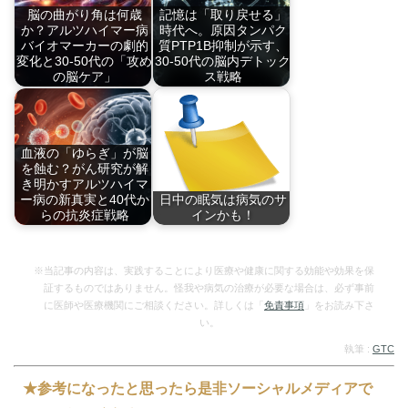
脳の曲がり角は何歳
記憶は「取り戻せる」
か？アルツハイマー病
時代へ。原因タンパク
バイオマーカーの劇的
質PTP1B抑制が示す、
変化と30-50代の「攻め
30-50代の脳内デトック
の脳ケア」
ス戦略
アルツハイマー病の
アルツハイマー病の
兆…
鍵…
血液の「ゆらぎ」が脳
を蝕む？がん研究が解
き明かすアルツハイマ
ー病の新真実と40代か
日中の眠気は病気のサ
らの抗炎症戦略
インかも！
血液のがんに関連す
仕事中や勉強中にと
る…
て…
※当記事の内容は、実践することにより医療や健康に関する効能や効果を保
証するものではありません。怪我や病気の治療が必要な場合は、必ず事前
に医師や医療機関にご相談ください。詳しくは「
免責事項
」をお読み下さ
い。
執筆 :
GTC
★参考になったと思ったら是非ソーシャルメディアで