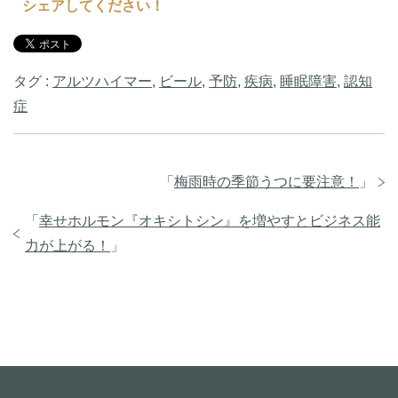
シェアしてください！
タグ :
アルツハイマー
,
ビール
,
予防
,
疾病
,
睡眠障害
,
認知
症
「
梅雨時の季節うつに要注意！
」
「
幸せホルモン『オキシトシン』を増やすとビジネス能
力が上がる！
」