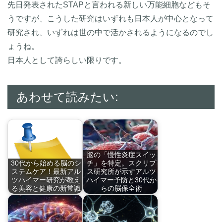
先日発表されたSTAPと言われる新しい万能細胞などもそ
うですが、こうした研究はいずれも日本人が中心となって
研究され、いずれは世の中で活かされるようになるのでし
ょうね。
日本人として誇らしい限りです。
あわせて読みたい:
脳の「慢性炎症スイッ
30代から始める脳のシ
チ」を特定。スクリプ
ステムケア！最新アル
ス研究所が示すアルツ
ツハイマー研究が教え
ハイマー予防と30代か
る美容と健康の新常識
らの脳保全術
脳の健康維持はシス
スクリプス研究所の
テ…
研…